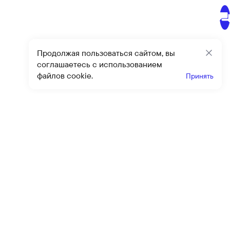
Продолжая пользоваться сайтом, вы
Закр
соглашаетесь с использованием
файлов cookie.
Принять
Получайте эксклюзивные
предложения и скидки
Подпи
Подписываясь на рассылку, вы соглашаетесь с условиями
оферты
и
политики конфиденциальности
Каталог