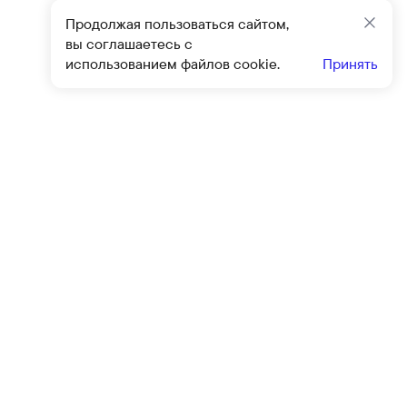
Продолжая пользоваться сайтом,
Закр
вы соглашаетесь с
использованием файлов cookie.
Принять
Подписат
овиями
оферты
и
политики конфиденциальности
Клиентский сервис
Контакты
Блог
Программа привилегий
Политика конфиденциальности