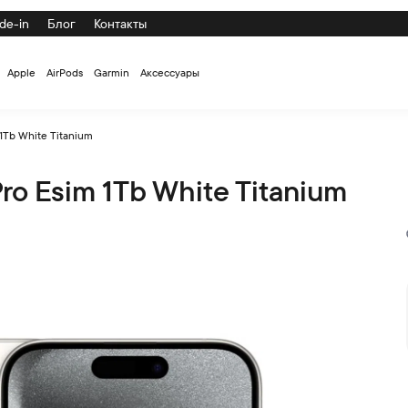
de-in
Блог
Контакты
Apple
AirPods
Garmin
Аксессуары
1Tb White Titanium
ro Esim 1Tb White Titanium
tanium по низкой цене с доставкой и самовывозом по СПб и Р