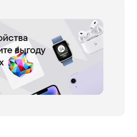
ойства
чите выгоду
х