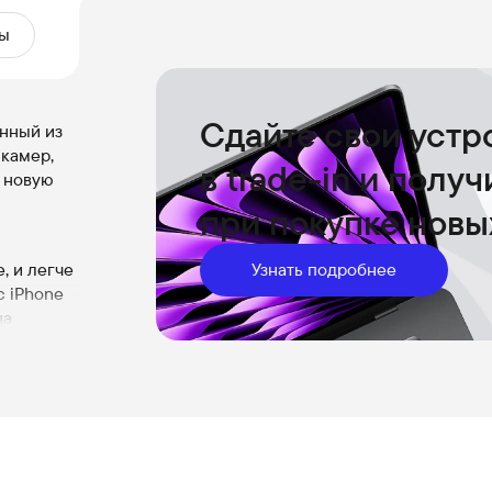
ы
Сдайте свои устр
нный из
 камер,
в trade-in и полу
 новую
при покупке новы
, и легче
Узнать подробнее
с iPhone
на
м
я
и