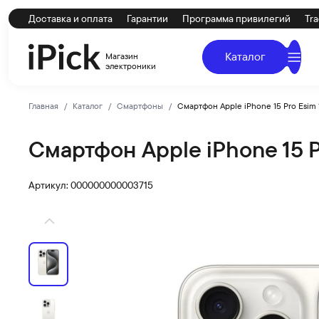
Доставка и оплата
Гарантии
Программа привилегий
Tra
Каталог
Магазин
электроники
Главная
Каталог
Смартфоны
Смартфон Apple iPhone 15 Pro Esim 
Смартфон Apple iPhone 15 P
Apple
Купить Смартфон Apple iPhone 15 Pro Esim 1Tb White Ti
Артикул: 000000000003715