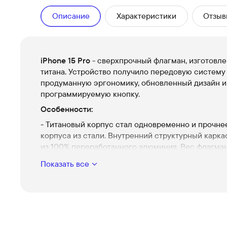
Описание
Характеристики
Отзыв
iPhone 15 Pro
- сверхпрочный флагман, изготовле
титана. Устройство получило передовую систему
продуманную эргономику, обновленный дизайн и
программируемую кнопку.
Особенности:
- Титановый корпус стал одновременно и прочнее
корпуса из стали. Внутренний структурный карка
из 100% переработанного алюминия. Вес флагма
составляет 187 г
Показать все
- Процессор A17 Pro получил на 10% увеличенную
производительность по сравнению с предыдущи
поколением. Его мощности с запасом хватает дл
выполнения самых сложных задач
- Дисплей диагональю 6.1″ точно передаёт цвета 