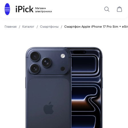
Каталог
Магазин
Поиск
Корз
электроники
Главная
Каталог
Смартфоны
Смартфон Apple iPhone 17 Pro Sim + eSi
Apple
Купить Смартфон Apple iPhone 17 Pro Sim + eSim 1Tb Deep 