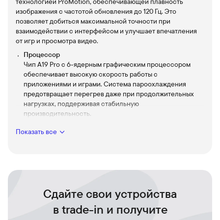
технологией ProMotion, обеспечивающей плавность
изображения с частотой обновления до 120 Гц. Это
позволяет добиться максимальной точности при
взаимодействии с интерфейсом и улучшает впечатления
от игр и просмотра видео.
Процессор
Чип A19 Pro с 6-ядерным графическим процессором
обеспечивает высокую скорость работы с
приложениями и играми. Система пароохлаждения
предотвращает перегрев даже при продолжительных
нагрузках, поддерживая стабильную
производительность.
Динамический остров
Показать все
Динамический остров сочетает в себе веселье и
функциональность, как никогда раньше, объединяя ваши
уведомления, оповещения и действия в одном
интерактивном месте.
Основная камера
Основная камера оснащена тремя объективами
Сдайте свои устройства
разрешением 48 Мп каждый, включая систему LiDAR для
в trade-in и получите
улучшенного сканирования пространства. Устройство
поддерживает 8-кратный оптико-цифровой зум —