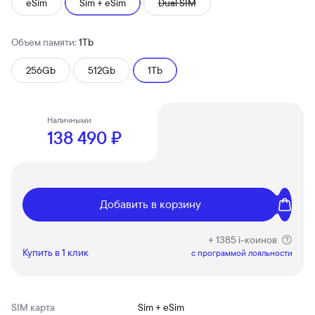
eSim
Sim + eSim
Dual SIM
Объем памяти:
1Tb
256Gb
512Gb
1Tb
Наличными
138 490 ₽
Добавить в корзину
+ 1385 i-коинов
Купить в 1 клик
c программой лояльности
SIM карта
Sim + eSim