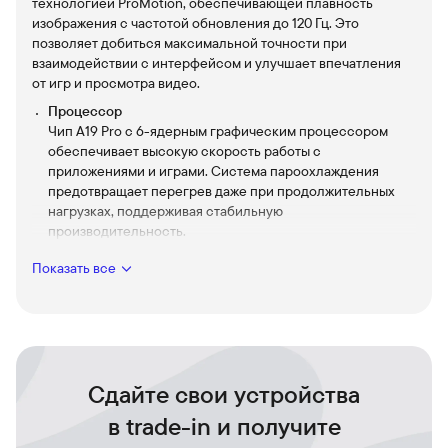
технологией ProMotion, обеспечивающей плавность
изображения с частотой обновления до 120 Гц. Это
позволяет добиться максимальной точности при
взаимодействии с интерфейсом и улучшает впечатления
от игр и просмотра видео.
Процессор
Чип A19 Pro с 6-ядерным графическим процессором
обеспечивает высокую скорость работы с
приложениями и играми. Система пароохлаждения
предотвращает перегрев даже при продолжительных
нагрузках, поддерживая стабильную
производительность.
Динамический остров
Показать все
Динамический остров сочетает в себе веселье и
функциональность, как никогда раньше, объединяя ваши
уведомления, оповещения и действия в одном
интерактивном месте.
Основная камера
Основная камера оснащена тремя объективами
Сдайте свои устройства
разрешением 48 Мп каждый, включая систему LiDAR для
в trade-in и получите
улучшенного сканирования пространства. Устройство
поддерживает 8-кратный оптико-цифровой зум —