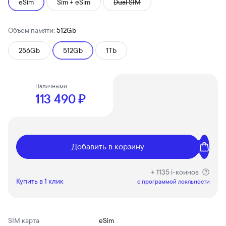
eSim
Sim + eSim
Dual SIM
Объем памяти:
512Gb
256Gb
512Gb
1Tb
Наличными
113 490 ₽
Добавить в корзину
+ 1135 i-коинов
Купить в 1 клик
c программой лояльности
SIM карта
eSim