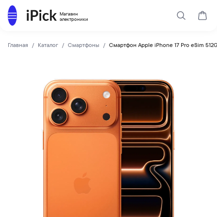
Каталог
Магазин
Поиск
Корз
электроники
Главная
Каталог
Смартфоны
Смартфон Apple iPhone 17 Pro eSim 512
Apple
Купить Смартфон Apple iPhone 17 Pro eSim 512Gb Cosmic O