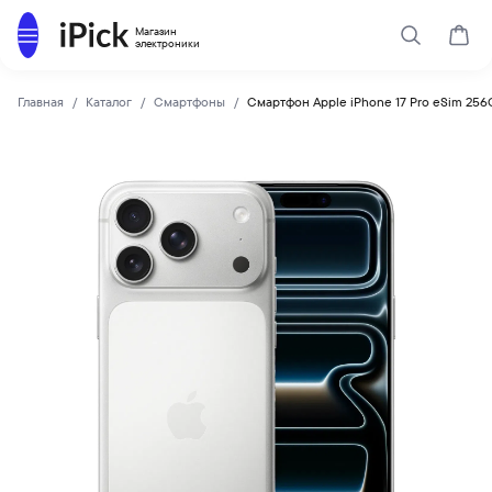
Каталог
Магазин
Поиск
Корз
электроники
Главная
Каталог
Смартфоны
Смартфон Apple iPhone 17 Pro eSim 256G
Apple
Купить Смартфон Apple iPhone 17 Pro eSim 256Gb Silver по