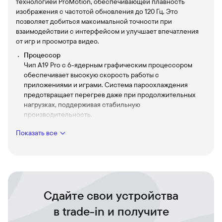
технологией ProMotion, обеспечивающей плавность
изображения с частотой обновления до 120 Гц. Это
позволяет добиться максимальной точности при
взаимодействии с интерфейсом и улучшает впечатления
от игр и просмотра видео.
Процессор
Чип A19 Pro с 6-ядерным графическим процессором
обеспечивает высокую скорость работы с
приложениями и играми. Система пароохлаждения
предотвращает перегрев даже при продолжительных
нагрузках, поддерживая стабильную
производительность.
Динамический остров
Показать все
Динамический остров сочетает в себе веселье и
функциональность, как никогда раньше, объединяя ваши
уведомления, оповещения и действия в одном
интерактивном месте.
Основная камера
Основная камера оснащена тремя объективами
Сдайте свои устройства
разрешением 48 Мп каждый, включая систему LiDAR для
в trade-in и получите
улучшенного сканирования пространства. Устройство
поддерживает 8-кратный оптико-цифровой зум —