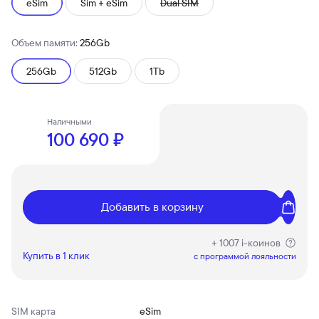
eSim
Sim + eSim
Dual SIM
Объем памяти:
256Gb
256Gb
512Gb
1Tb
Наличными
100 690 ₽
Добавить в корзину
+ 1007 i-коинов
Купить в 1 клик
c программой лояльности
SIM карта
eSim