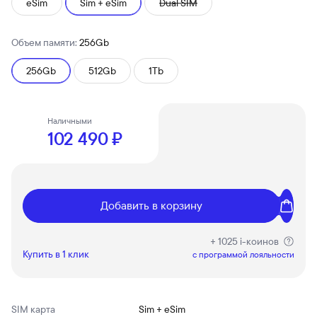
eSim
Sim + eSim
Dual SIM
Объем памяти:
256Gb
256Gb
512Gb
1Tb
Наличными
102 490 ₽
Добавить в корзину
+ 1025 i-коинов
Купить в 1 клик
c программой лояльности
SIM карта
Sim + eSim