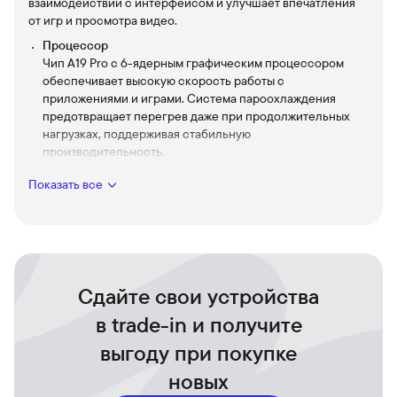
взаимодействии с интерфейсом и улучшает впечатления
от игр и просмотра видео.
Процессор
Чип A19 Pro с 6-ядерным графическим процессором
обеспечивает высокую скорость работы с
приложениями и играми. Система пароохлаждения
предотвращает перегрев даже при продолжительных
нагрузках, поддерживая стабильную
производительность.
Динамический остров
Показать все
Динамический остров сочетает в себе веселье и
функциональность, как никогда раньше, объединяя ваши
уведомления, оповещения и действия в одном
интерактивном месте.
Основная камера
Основная камера оснащена тремя объективами
Сдайте свои устройства
разрешением 48 Мп каждый, включая систему LiDAR для
в trade-in и получите
улучшенного сканирования пространства. Устройство
поддерживает 8-кратный оптико-цифровой зум —
выгоду при покупке
наибольший диапазон в истории iPhone.
новых
Фронтальная камера Center Stage