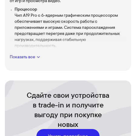
от игр и просмотра видео.
Процессор
Чип A19 Pro с 6-ядерным графическим процессором
обеспечивает высокую скорость работы с
приложениями и играми. Система пароохлаждения
предотвращает перегрев даже при продолжительных
нагрузках, поддерживая стабильную
производительность.
Динамический остров
Показать все
Динамический остров сочетает в себе веселье и
функциональность, как никогда раньше, объединяя ваши
уведомления, оповещения и действия в одном
интерактивном месте.
Основная камера
Основная камера оснащена тремя объективами
Сдайте свои устройства
разрешением 48 Мп каждый, включая систему LiDAR для
в trade-in и получите
улучшенного сканирования пространства. Устройство
поддерживает 8-кратный оптико-цифровой зум —
выгоду при покупке
наибольший диапазон в истории iPhone.
новых
Фронтальная камера Center Stage
Фронтальная 18-мегапиксельная камера с функцией
Узнать подробнее