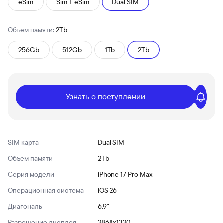
eSim
Sim + eSim
Dual SIM
Объем памяти:
2Tb
256Gb
512Gb
1Tb
2Tb
Узнать о поступлении
SIM карта
Dual SIM
Объем памяти
2Tb
Серия модели
iPhone 17 Pro Max
Операционная система
iOS 26
Диагональ
6.9"
Разрешение дисплея
2868x1320