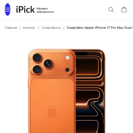
Каталог
Магазин
Поиск
Корз
электроники
Главная
Каталог
Смартфоны
Смартфон Apple iPhone 17 Pro Max Dual
Apple
Apple iPhone 17 Pro Max Dual SIM 2Tb Cosmic Orange купи