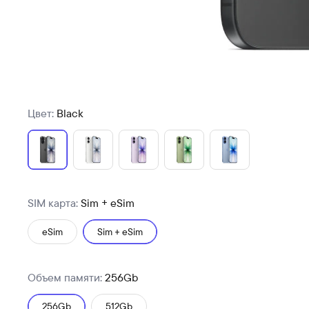
Цвет:
Black
SIM карта:
Sim + eSim
eSim
Sim + eSim
Объем памяти:
256Gb
256Gb
512Gb