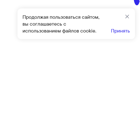
Продолжая пользоваться сайтом,
Закр
вы соглашаетесь с
использованием файлов cookie.
Принять
Подписат
овиями
оферты
и
политики конфиденциальности
Клиентский сервис
Контакты
Блог
Программа привилегий