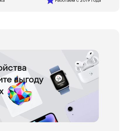
ка
Работаем с 2019 года
ойства
чите выгоду
х