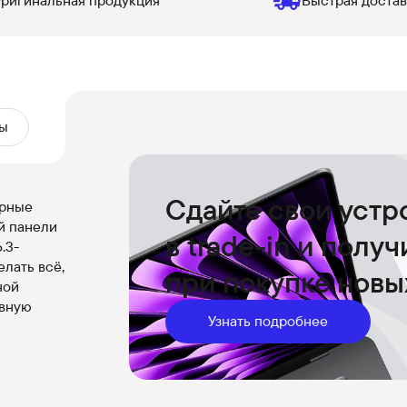
ригинальная продукция
Быстрая достав
ы
Сдайте свои устр
урные
ей панели
в trade-in и полу
.3-
лать всё,
при покупке новы
ной
авную
Узнать подробнее
one,
ation и