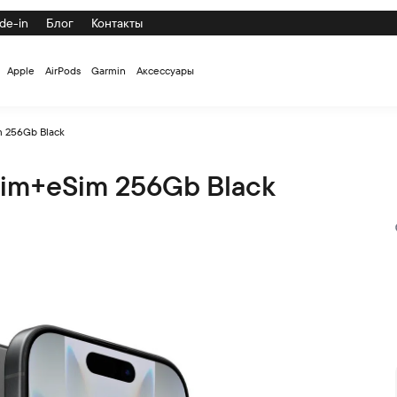
de-in
Блог
Контакты
Apple
AirPods
Garmin
Аксессуары
m 256Gb Black
Sim+eSim 256Gb Black
 по низкой цене с доставкой и самовывозом по СПб и России