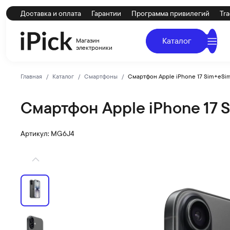
Доставка и оплата
Гарантии
Программа привилегий
Tra
Каталог
Магазин
электроники
Главная
Каталог
Смартфоны
Смартфон Apple iPhone 17 Sim+eSi
Смартфон Apple iPhone 17 
Apple
Купить Смартфон Apple iPhone 17 Sim+eSim 256Gb Black
Артикул: MG6J4