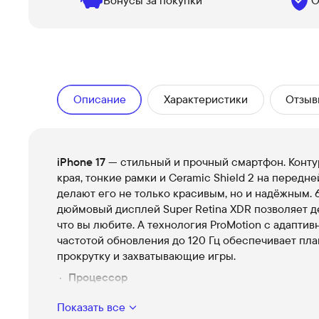
Бонусы за покупки
О
Описание
Характеристики
Отзыв
iPhone 17
— стильный и прочный смартфон. Конт
края, тонкие рамки и Ceramic Shield 2 на передн
делают его не только красивым, но и надёжным. 6
дюймовый дисплей Super Retina XDR позволяет де
что вы любите. А технология ProMotion с адаптив
частотой обновления до 120 Гц обеспечивает пл
прокрутку и захватывающие игры.
Процессор
Процессор A19 управляет всеми функциями iPh
Показать все
включая Apple Intelligence, такие как Live Transl