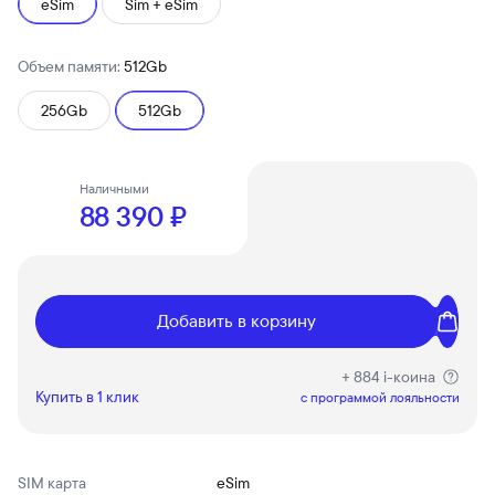
eSim
Sim + eSim
Объем памяти:
512Gb
256Gb
512Gb
Наличными
88 390 ₽
Добавить в корзину
+ 884 i-коина
Купить в 1 клик
c программой лояльности
SIM карта
eSim