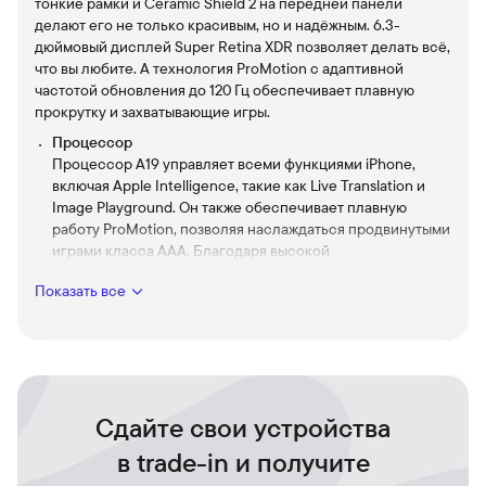
тонкие рамки и Ceramic Shield 2 на передней панели
делают его не только красивым, но и надёжным. 6.3-
дюймовый дисплей Super Retina XDR позволяет делать всё,
что вы любите. А технология ProMotion с адаптивной
частотой обновления до 120 Гц обеспечивает плавную
прокрутку и захватывающие игры.
Процессор
Процессор A19 управляет всеми функциями iPhone,
включая Apple Intelligence, такие как Live Translation и
Image Playground. Он также обеспечивает плавную
работу ProMotion, позволяя наслаждаться продвинутыми
играми класса ААА. Благодаря высокой
производительности, вы можете работать, смотреть
Показать все
видео и гулять весь день без перерывов.
Динамический остров
Динамический остров сочетает в себе веселье и
функциональность, как никогда раньше, объединяя ваши
уведомления, оповещения и действия в одном
интерактивном месте.
Сдайте свои устройства
Основная камера
в trade-in и получите
В iPhone 17 установлена основная камера с
разрешением 48 Мп и 2-кратным оптическим зумом, а