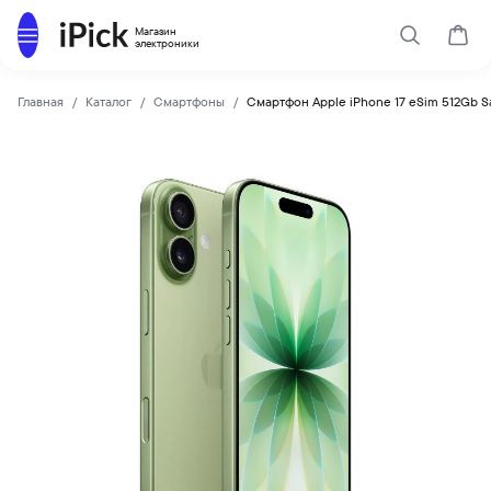
Каталог
Магазин
Поиск
Корз
электроники
Главная
Каталог
Смартфоны
Смартфон Apple iPhone 17 eSim 512Gb S
Apple
Купить Смартфон Apple iPhone 17 eSim 512Gb Sage по низк