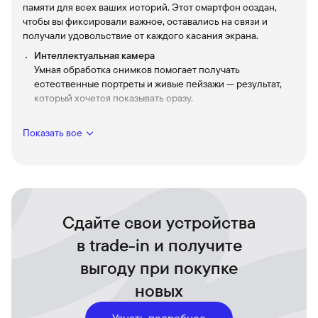
памяти для всех ваших историй. Этот смартфон создан,
чтобы вы фиксировали важное, оставались на связи и
получали удовольствие от каждого касания экрана.
Интеллектуальная камера
Умная обработка снимков помогает получать
естественные портреты и живые пейзажи — результат,
который хочется показывать сразу.
512 ГБ встроенной памяти
Храните фото, видео и приложения без постоянных
Показать все
удалений — всё важное всегда под рукой.
Поддержка Sim + eSim
Гибкое подключение для работы и личных контактов: две
линии, один удобный телефон.
Яркий и отзывчивый экран
Сдайте свои устройства
Контент выглядит глубже, а навигация ощущается
в trade-in и получите
плавной — идеально для просмотра фото и видео.
Элегантный корпус Obsidian
выгоду при покупке
Цвет и фактура, которые подчёркивают стиль и
новых
выделяют устройство в повседневной жизни.
Защита и простота использования
Узнать подробнее