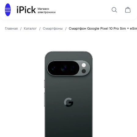
Каталог
Магазин
Поиск
Корз
электроники
Главная
Каталог
Смартфоны
Смартфон Google Pixel 10 Pro Sim + eSi
Google
Купить Смартфон Google Pixel 10 Pro Sim + eSim 512Gb Obs