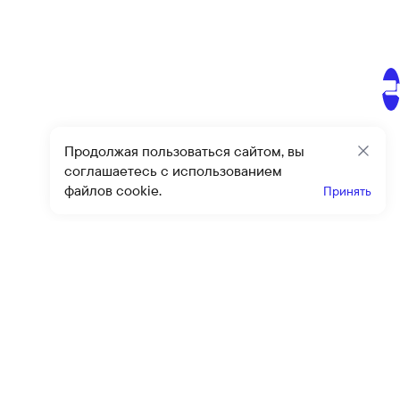
Продолжая пользоваться сайтом, вы
Закр
соглашаетесь с использованием
файлов cookie.
Принять
Получайте эксклюзивные
предложения и скидки
Подпи
Подписываясь на рассылку, вы соглашаетесь с условиями
оферты
и
политики конфиденциальности