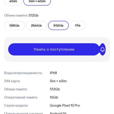
eSim
Sim + eSim
Объем памяти:
512Gb
128Gb
256Gb
512Gb
1Tb
Узнать о поступлении
Водонепроницаемость
IP68
SIM карта
Sim + eSim
Объем памяти
512Gb
Оперативная память
16Gb
Серия модели
Google Pixel 10 Pro
Операционная система
Android 16