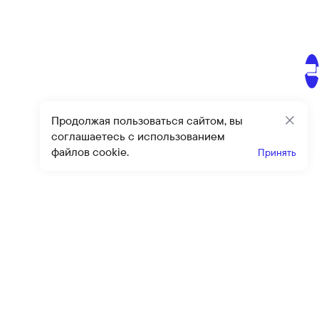
Продолжая пользоваться сайтом, вы
Закр
соглашаетесь с использованием
файлов cookie.
Принять
Получайте эксклюзивные
предложения и скидки
Подпи
Подписываясь на рассылку, вы соглашаетесь с условиями
оферты
и
политики конфиденциальности