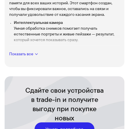
памяти для всех ваших историй. Этот смартфон создан,
чтобы вы фиксировали важное, оставались на связи и
получали удовольствие от каждого касания экрана.
Интеллектуальная камера
Умная обработка снимков помогает получать
естественные портреты и живые пейзажи — результат,
который хочется показывать сразу.
512 ГБ встроенной памяти
Храните фото, видео и приложения без постоянных
Показать все
удалений — всё важное всегда под рукой.
Поддержка eSim
Электронная eSIM для связи где угодно без лишних
хлопот.
Яркий и отзывчивый экран
Сдайте свои устройства
Контент выглядит глубже, а навигация ощущается
в trade-in и получите
плавной — идеально для просмотра фото и видео.
Элегантный корпус Moonstone
выгоду при покупке
Цвет и фактура, которые подчёркивают стиль и
новых
выделяют устройство в повседневной жизни.
Защита и простота использования
Узнать подробнее