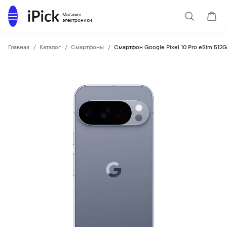
Каталог
Магазин
Поиск
Корз
электроники
Главная
Каталог
Смартфоны
Смартфон Google Pixel 10 Pro eSim 512
Google
Купить Смартфон Google Pixel 10 Pro eSim 512Gb Moonston