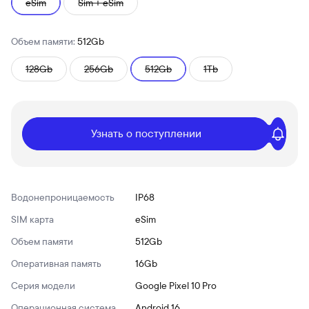
eSim
Sim + eSim
Объем памяти:
512Gb
128Gb
256Gb
512Gb
1Tb
Узнать о поступлении
Водонепроницаемость
IP68
SIM карта
eSim
Объем памяти
512Gb
Оперативная память
16Gb
Серия модели
Google Pixel 10 Pro
Операционная система
Android 16