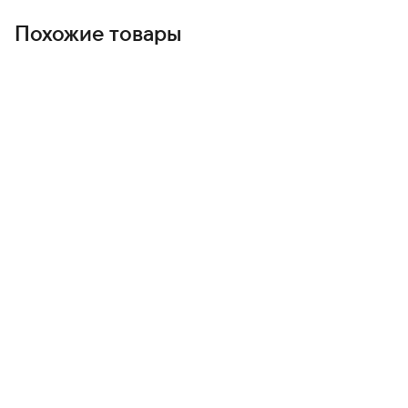
устройство и приятно лежат в руке.
Похожие товары
Pixel 10 Pro Fold делает каждый день удобнее и
выразительнее — это смартфон для тех, кто ценит мощь,
универсальность и безупречный стиль.