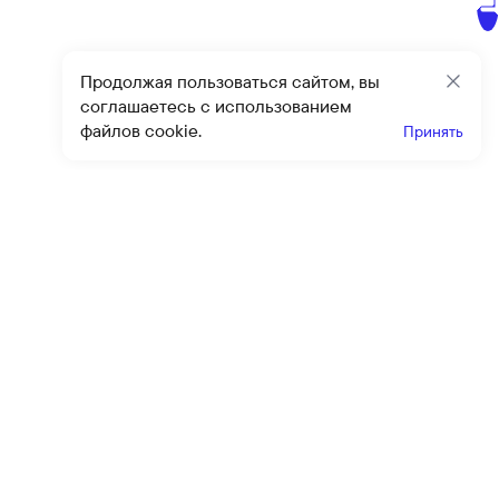
Продолжая пользоваться сайтом, вы
Закр
соглашаетесь с использованием
файлов cookie.
Принять
Получайте эксклюзивные
предложения и скидки
Подпи
Подписываясь на рассылку, вы соглашаетесь с условиями
оферты
и
политики конфиденциальности
Каталог