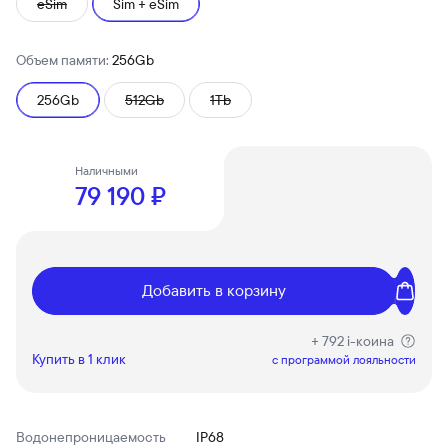
eSim
Sim + eSim
Объем памяти:
256Gb
256Gb
512Gb
1Tb
Наличными
79 190 ₽
Добавить в корзину
+ 792 i-коина
Купить в 1 клик
c программой лояльности
Водонепроницаемость
IP68