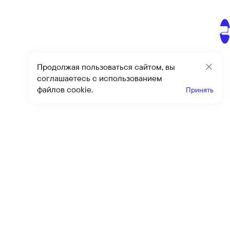
Продолжая пользоваться сайтом, вы
Закр
соглашаетесь с использованием
файлов cookie.
Принять
Получайте эксклюзивные
предложения и скидки
Подпи
Подписываясь на рассылку, вы соглашаетесь с условиями
оферты
и
политики конфиденциальности