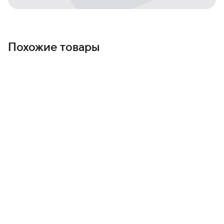
Зарядка возвращает вас в ритм дня быстро — меньше
переживаний о розетке, больше времени на
впечатления.
Чистый Android и регулярные обновления
Похожие товары
Интуитивный интерфейс и новые функции, которые
сохраняют устройство актуальным год за годом.