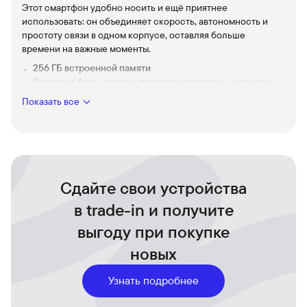
Этот смартфон удобно носить и ещё приятнее
использовать: он объединяет скорость, автономность и
простоту связи в одном корпусе, оставляя больше
времени на важные моменты.
256 ГБ встроенной памяти
Все ваши фото, видео и приложения рядом — храните
любимые моменты и большие проекты без
Показать все
компромиссов.
Sim + eSim
Гибкость для путешествий и работы: две линии
одновременно, без лишней суеты с картами и
адаптерами.
Сдайте свои устройства
Камера студийного уровня
Насыщенные портреты и ночные сцены с естественной
в trade-in и получите
передачей цвета и детализацией, которая выделяет
выгоду при покупке
каждый кадр.
Большой OLED‑экран XL
новых
Яркие цвета и плавность анимации делают просмотр
видео, игры и чтение комфортными и захватывающими.
Узнать подробнее
Долгая автономность и быстрая зарядка