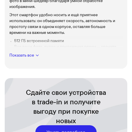
фото в мини‑шедевр благодаря умной обработке
изображения.
Этот смартфон удобно носить и ещё приятнее
использовать: он объединяет скорость, автономность и
простоту связи в одном корпусе, оставляя больше
времени на важные моменты.
512 ГБ встроенной памяти
Все ваши фото, видео и приложения рядом — храните
любимые моменты и большие проекты без
Показать все
компромиссов.
Поддержка eSim
Электронная eSIM для связи где угодно без лишних
хлопот.
Камера студийного уровня
Сдайте свои устройства
Насыщенные портреты и ночные сцены с естественной
передачей цвета и детализацией, которая выделяет
в trade-in и получите
каждый кадр.
выгоду при покупке
Большой OLED‑экран XL
Яркие цвета и плавность анимации делают просмотр
новых
видео, игры и чтение комфортными и захватывающими.
Узнать подробнее