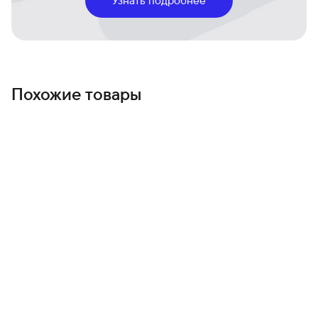
Долгая автономность и быстрая зарядка
Зарядка возвращает вас в ритм дня быстро — меньше
переживаний о розетке, больше времени на
впечатления.
Чистый Android и регулярные обновления
Интуитивный интерфейс и новые функции, которые
Похожие товары
сохраняют устройство актуальным год за годом.