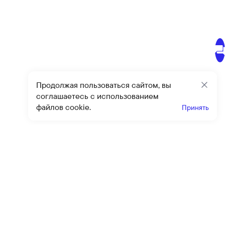
Продолжая пользоваться сайтом, вы
Закр
соглашаетесь с использованием
файлов cookie.
Принять
Получайте эксклюзивные
предложения и скидки
Подпи
Подписываясь на рассылку, вы соглашаетесь с условиями
оферты
и
политики конфиденциальности