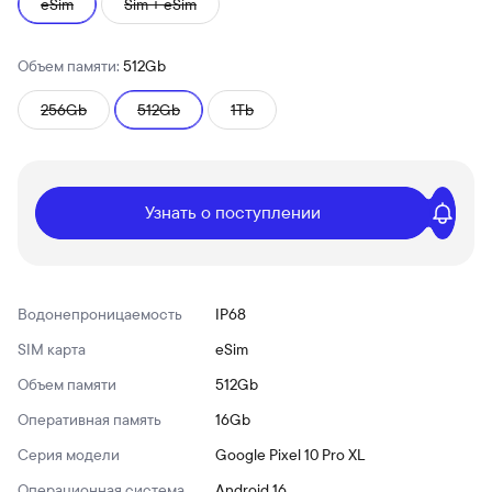
eSim
Sim + eSim
Объем памяти:
512Gb
256Gb
512Gb
1Tb
Узнать о поступлении
Водонепроницаемость
IP68
SIM карта
eSim
Объем памяти
512Gb
Оперативная память
16Gb
Серия модели
Google Pixel 10 Pro XL
Операционная система
Android 16