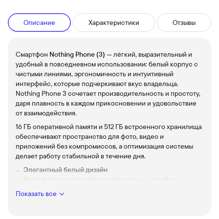
Описание
Характеристики
Отзывы
Смартфон
Nothing Phone (3)
— лёгкий, выразительный и
удобный в повседневном использовании: белый корпус с
чистыми линиями, эргономичность и интуитивный
интерфейс, которые подчеркивают вкус владельца.
Nothing Phone 3 сочетает производительность и простоту,
даря плавность в каждом прикосновении и удовольствие
от взаимодействия.
16 ГБ оперативной памяти и 512 ГБ встроенного хранилища
обеспечивают пространство для фото, видео и
приложений без компромиссов, а оптимизация системы
делает работу стабильной в течение дня.
Элегантный белый дизайн
Чистые линии и приятные материалы — телефон
выглядит современно и удобно лежит в руке.
Показать все
16 ГБ RAM и 512 ГБ памяти
Быстрая многозадачность и много места для контента,