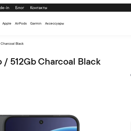
de-in
Блог
Контакты
Apple
AirPods
Garmin
Аксессуары
Charcoal Black
/ 512Gb Charcoal Black
ack по низкой цене с доставкой и самовывозом по СПб и Росс