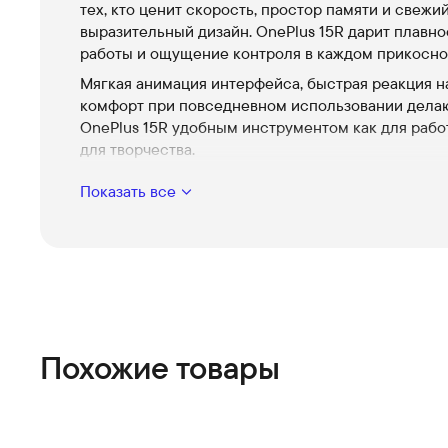
тех, кто ценит скорость, простор памяти и свежий
выразительный дизайн. OnePlus 15R дарит плавно
работы и ощущение контроля в каждом прикосно
Мягкая анимация интерфейса, быстрая реакция н
комфорт при повседневном использовании дела
OnePlus 15R удобным инструментом как для работ
для творчества.
Высокая производительность
Показать все
Плавный отклик в играх и приложениях, чтобы 
полностью погружаться в контент.
Качественная камера
Естественная передача цветов и удобные реж
съёмки для выразительных кадров в любой мом
Стильный корпус в цвете
Эстетика и удобство в руке — дизайн, который
Похожие товары
привлекает взгляды и приятно ощущается при
использовании.