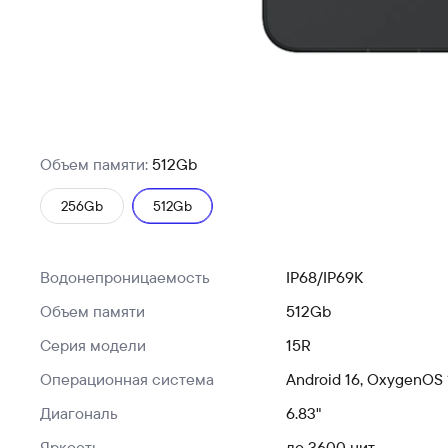
Объем памяти:
512Gb
256Gb
512Gb
Водонепроницаемость
IP68/IP69K
Объем памяти
512Gb
Серия модели
15R
Операционная система
Android 16, OxygenOS 
Диагональ
6.83"
Яркость
до 3600 нит