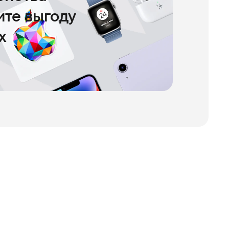
чите выгоду
х