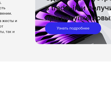
,
в trade-in и полу
сть
вении.
при покупке новы
а жесты и
ют
Узнать подробнее
ы, так и
вы могли
имы
ент.