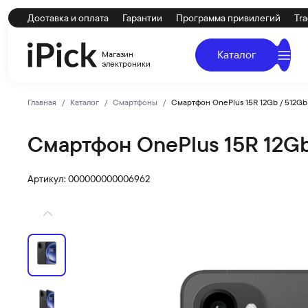
Доставка и оплата
Гарантии
Программа привилегий
Tra
Каталог
Магазин
электроники
Главная
Каталог
Смартфоны
Смартфон OnePlus 15R 12Gb / 512Gb 
Смартфон OnePlus 15R 12Gb 
OnePlus
Купить Смартфон OnePlus 15R 12Gb / 512Gb Charcoal Bl
Артикул: 000000000006962