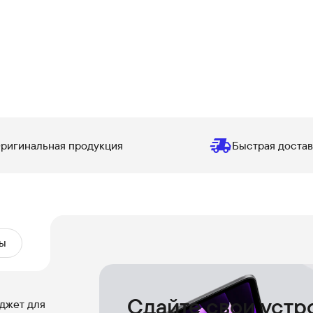
ригинальная продукция
Быстрая достав
ы
Сдайте свои устр
джет для