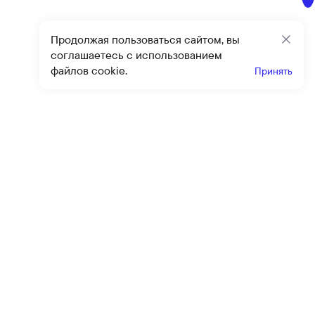
Продолжая пользоваться сайтом, вы
Закр
соглашаетесь с использованием
файлов cookie.
Принять
Получайте эксклюзивные
предложения и скидки
Подпи
Подписываясь на рассылку, вы соглашаетесь с условиями
оферты
и
политики конфиденциальности
Каталог
Помощь