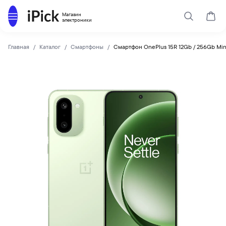
Каталог
Магазин
Поиск
Корз
электроники
Главная
Каталог
Смартфоны
Смартфон OnePlus 15R 12Gb / 256Gb Min
OnePlus
Купить Смартфон OnePlus 15R 12Gb / 256Gb Mint Breeze по