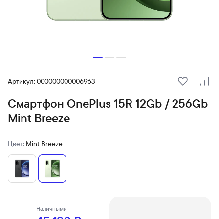
Артикул: 000000000006963
В избранн
Сра
Смартфон OnePlus 15R 12Gb / 256Gb
Mint Breeze
Цвет:
Mint Breeze
Наличными