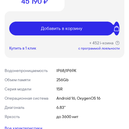
45 190 ₽
Добавить в корзину
+ 452 i-коина
Купить в 1 клик
c программой лояльности
Водонепроницаемость
IP68/IP69K
Объем памяти
256Gb
Серия модели
15R
Операционная система
Android 16, OxygenOS 16
Диагональ
6.83"
Яркость
до 3600 нит
Все характеристики