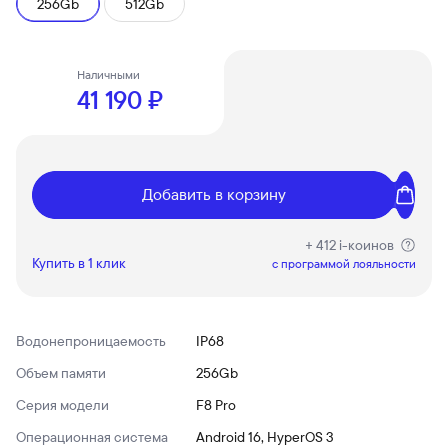
256Gb
512Gb
Наличными
41 190 ₽
Добавить в корзину
+ 412 i-коинов
Купить в 1 клик
c программой лояльности
Водонепроницаемость
IP68
Объем памяти
256Gb
Серия модели
F8 Pro
Операционная система
Android 16, HyperOS 3