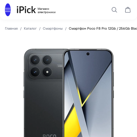
Каталог
Магазин
Поиск
Корз
электроники
Главная
Каталог
Смартфоны
Смартфон Poco F8 Pro 12Gb / 256Gb Bla
Poco
Купить Смартфон Poco F8 Pro 12Gb / 256Gb Black по низко