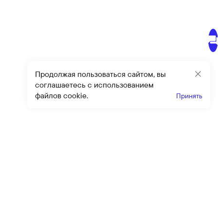
Продолжая пользоваться сайтом, вы
Закр
соглашаетесь с использованием
файлов cookie.
Принять
Получайте эксклюзивные
предложения и скидки
Подпи
Подписываясь на рассылку, вы соглашаетесь с условиями
оферты
и
политики конфиденциальности