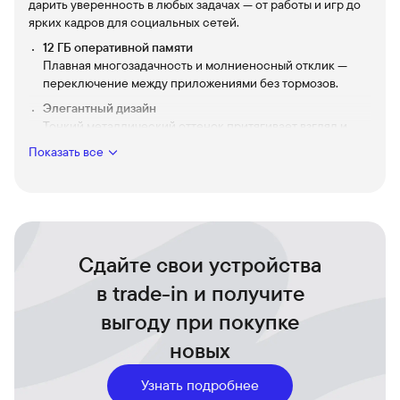
дарить уверенность в любых задачах — от работы и игр до
ярких кадров для социальных сетей.
12 ГБ оперативной памяти
Плавная многозадачность и молниеносный отклик —
переключение между приложениями без тормозов.
Элегантный дизайн
Тонкий металлический оттенок притягивает взгляд и
выглядит современно в руке.
Показать все
Динамичная автономность и быстрая зарядка
Реже у розетки — больше времени на всё важное и
приятное.
Камера для живых снимков
Чёткие кадры и сочные цвета в повседневных сюжетах —
Сдайте свои устройства
лёгкость создания контента для ленты.
в trade-in и получите
выгоду при покупке
новых
Узнать подробнее