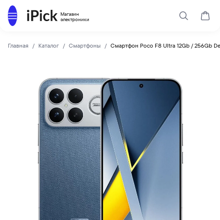
Каталог
Магазин
Поиск
Корз
электроники
Главная
Каталог
Смартфоны
Смартфон Poco F8 Ultra 12Gb / 256Gb D
Poco
Купить Смартфон Poco F8 Ultra 12Gb / 256Gb Denim Blue п