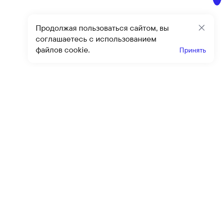
Продолжая пользоваться сайтом, вы
Закр
соглашаетесь с использованием
файлов cookie.
Принять
Получайте эксклюзивные
предложения и скидки
Подпи
Подписываясь на рассылку, вы соглашаетесь с условиями
оферты
и
политики конфиденциальности
Каталог
Помощь