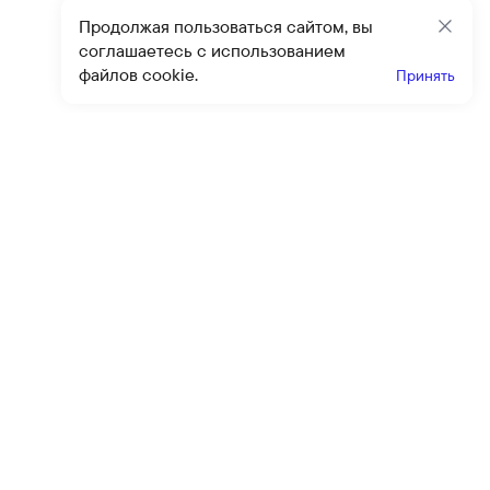
Продолжая пользоваться сайтом, вы
Закр
соглашаетесь с использованием
файлов cookie.
Принять
Получайте эксклюзивные
предложения и скидки
Подпи
Подписываясь на рассылку, вы соглашаетесь с условиями
оферты
и
политики конфиденциальности
Каталог
Помощь
Клиентский сервис