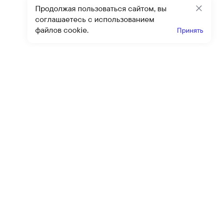
Продолжая пользоваться сайтом, вы
Закр
соглашаетесь с использованием
файлов cookie.
Принять
Получайте эксклюзивные
предложения и скидки
Подпи
Подписываясь на рассылку, вы соглашаетесь с условиями
оферты
и
политики конфиденциальности
Каталог
Помощь
Клиентский сервис