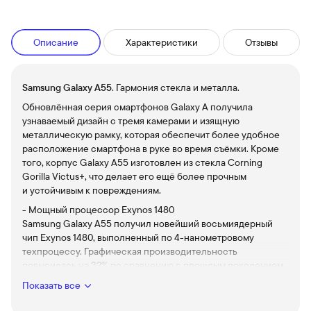
Описание
Характеристики
Отзывы
Samsung Galaxy A55
. Гармония стекла и металла.
Обновлённая серия смартфонов Galaxy A получила
узнаваемый дизайн с тремя камерами и изящную
металлическую рамку, которая обеспечит более удобное
расположение смартфона в руке во время съёмки. Кроме
того, корпус Galaxy A55 изготовлен из стекла Corning
Gorilla Victus+, что делает его ещё более прочным
и устойчивым к повреждениям.
- Мощный процессор Exynos 1480
Samsung Galaxy A55 получил новейший восьмиядерный
чип Exynos 1480, выполненный по 4-нанометровому
техпроцессу. Графическая производительность
повысилась на 32% по сравнению с прошлым поколением,
что делает Galaxy A55 по-настоящему мощным игровым
Показать все
девайсом.