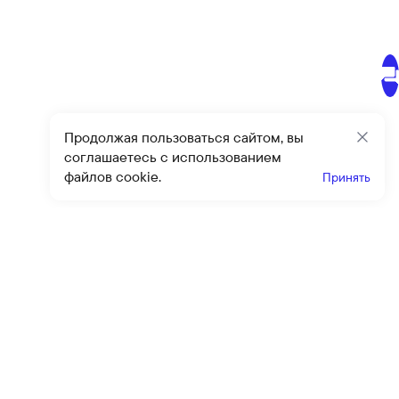
Продолжая пользоваться сайтом, вы
Закр
соглашаетесь с использованием
файлов cookie.
Принять
Получайте эксклюзивные
предложения и скидки
Подпи
Подписываясь на рассылку, вы соглашаетесь с условиями
оферты
и
политики конфиденциальности