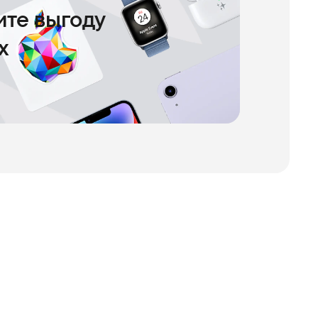
чите выгоду
х