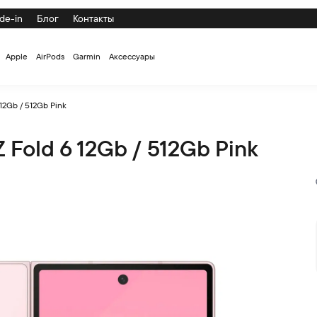
de-in
Блог
Контакты
Apple
AirPods
Garmin
Аксессуары
12Gb / 512Gb Pink
Fold 6 12Gb / 512Gb Pink
 Pink по низкой цене с доставкой и самовывозом по СПб и Рос