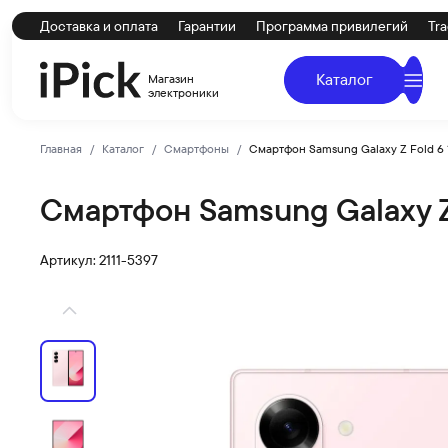
Доставка и оплата
Гарантии
Программа привилегий
Tra
Каталог
Магазин
электроники
Главная
Каталог
Смартфоны
Смартфон Samsung Galaxy Z Fold 6 
Смартфон Samsung Galaxy Z 
SAMSUNG
Купить Смартфон Samsung Galaxy Z Fold 6 12Gb / 512Gb
Артикул: 2111-5397