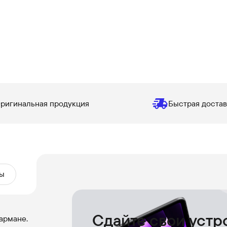
ригинальная продукция
Быстрая достав
ы
Сдайте свои устр
армане.