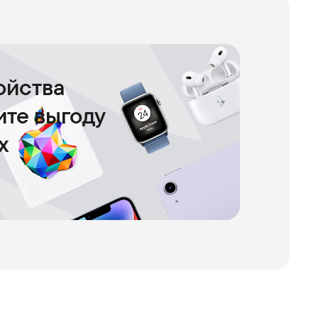
ойства
чите выгоду
х