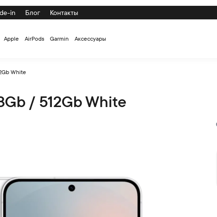
de-in
Блог
Контакты
Apple
AirPods
Garmin
Аксессуары
2Gb White
Gb / 512Gb White
низкой цене с доставкой и самовывозом по СПб и России на 