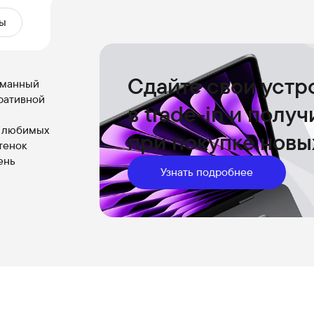
ы
Сдайте свои устр
уманный
ративной
в trade-in и полу
и любимых
при покупке новы
тенок
ень
Узнать подробнее
лик при
лений —