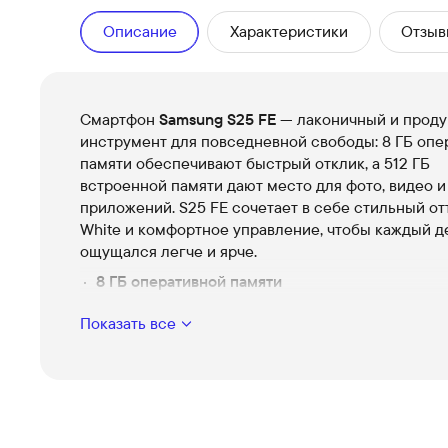
Описание
Характеристики
Отзыв
Смартфон
Samsung S25 FE
— лаконичный и прод
инструмент для повседневной свободы: 8 ГБ опе
памяти обеспечивают быстрый отклик, а 512 ГБ
встроенной памяти дают место для фото, видео 
приложений. S25 FE сочетает в себе стильный от
White и комфортное управление, чтобы каждый д
ощущался легче и ярче.
8 ГБ оперативной памяти
Гладкая мультизадачность и моментальный отк
Показать все
переключении между приложениями.
512 ГБ встроенной памяти
Достаточно места для важных файлов и впечат
сохраняйте больше без лишних забот.
Цвет White