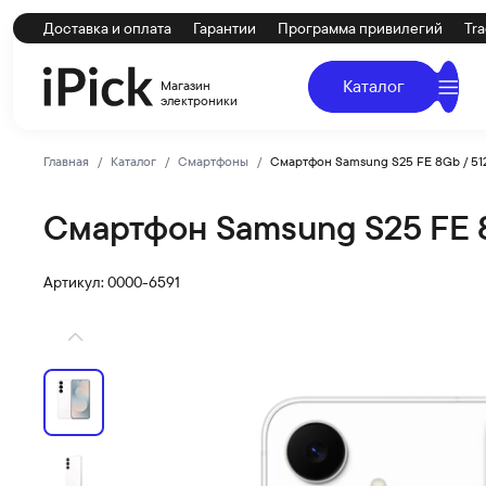
Доставка и оплата
Гарантии
Программа привилегий
Tra
Каталог
Магазин
электроники
Главная
Каталог
Смартфоны
Смартфон Samsung S25 FE 8Gb / 51
Смартфон Samsung S25 FE 8
SAMSUNG
Купить Смартфон Samsung S25 FE 8Gb / 512Gb White по 
Артикул: 0000-6591