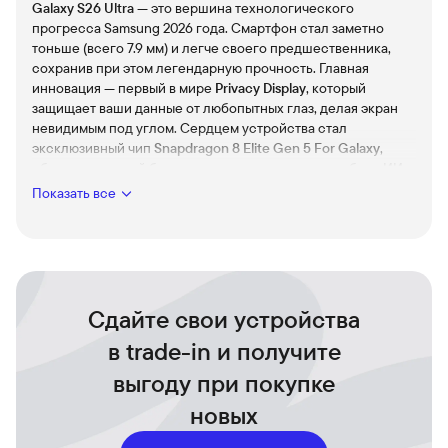
Galaxy S26 Ultra
— это вершина технологического
прогресса Samsung 2026 года. Смартфон стал заметно
тоньше (всего 7.9 мм) и легче своего предшественника,
сохранив при этом легендарную прочность. Главная
инновация — первый в мире
Privacy Display
, который
защищает ваши данные от любопытных глаз, делая экран
невидимым под углом. Сердцем устройства стал
эксклюзивный чип
Snapdragon 8 Elite Gen 5 For Galaxy
,
обеспечивающий беспрецедентную скорость работы ИИ-
функций One UI 8.5.
Показать все
Технические характеристики:
Процессор:
Snapdragon 8 Elite Gen 5 (3-нм),
оптимизированный специально для линейки Galaxy.
Сдайте свои устройства
Дисплей:
6.9" Dynamic AMOLED 2X, QHD+, 120 Гц, пиковая
яркость до 2600 нит.
в trade-in и получите
Защитное стекло:
Corning Gorilla Armor 2 с улучшенным
выгоду при покупке
антибликовым слоем (снижение бликов на 75%).
новых
Камера:
Квадросистема с основным сенсором 200 Мп
(f/1.4) для идеальной ночной съемки, ультрашироким