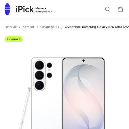
Каталог
Магазин
Поиск
Корз
электроники
Главная
Каталог
Смартфоны
Смартфон Samsung Galaxy S26 Ultra 12/2
SAMSUNG
Купить Смартфон Samsung Galaxy S26 Ultra 12/256 Гб, Whit
Новинка