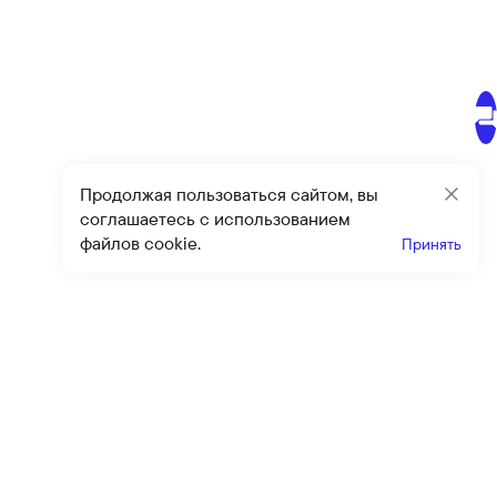
Продолжая пользоваться сайтом, вы
Закр
соглашаетесь с использованием
файлов cookie.
Принять
Получайте эксклюзивные
предложения и скидки
Подпи
Подписываясь на рассылку, вы соглашаетесь с условиями
оферты
и
политики конфиденциальности