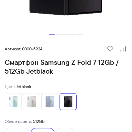
Артикул: 0000-5924
В избранн
Сра
Смартфон Samsung Z Fold 7 12Gb /
512Gb Jetblack
Цвет:
Jetblack
Объем памяти:
512Gb