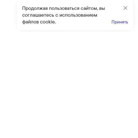
Продолжая пользоваться сайтом, вы
Закр
соглашаетесь с использованием
файлов cookie.
Принять
Получайте эксклюзивные
предложения и скидки
Подпи
Подписываясь на рассылку, вы соглашаетесь с условиями
оферты
и
политики конфиденциальности
Каталог
Помощь
Клиентский сервис