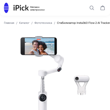
Каталог
Магазин
Поиск
Корз
электроники
Главная
Каталог
Фототехника
Стабилизатор Insta360 Flow 2 AI Tracke
Insta360
Купить Стабилизатор Insta360 Flow 2 AI Tracker Bundle Wh