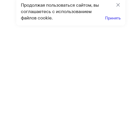
Продолжая пользоваться сайтом, вы
Закр
соглашаетесь с использованием
файлов cookie.
Принять
Получайте эксклюзивные
предложения и скидки
Подпи
Подписываясь на рассылку, вы соглашаетесь с условиями
оферты
и
политики конфиденциальности
Каталог
Помощь
Клиентский сервис