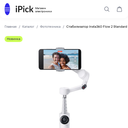
Каталог
Магазин
Поиск
Корз
электроники
Главная
Каталог
Фототехника
Стабилизатор Insta360 Flow 2 Standard
Insta360
Купить Стабилизатор Insta360 Flow 2 Standard Bundle Whit
Новинка