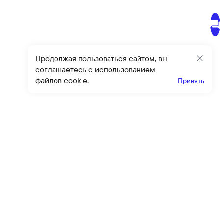
Продолжая пользоваться сайтом, вы
Закр
соглашаетесь с использованием
файлов cookie.
Принять
Получайте эксклюзивные
предложения и скидки
Подпи
Подписываясь на рассылку, вы соглашаетесь с условиями
оферты
и
политики конфиденциальности