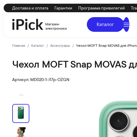
Доставка и оплата
Гарантии
Программа привилегий
Tra
Каталог
Магазин
электроники
Главная
Каталог
Аксессуары
Чехол MOFT Snap MOVAS для iPhone
Чехол MOFT Snap MOVAS для
MOFT
Купить Чехол MOFT Snap MOVAS для iPhone 17 Pro (MagS
Артикул: MD020-1-i17p-OZGN