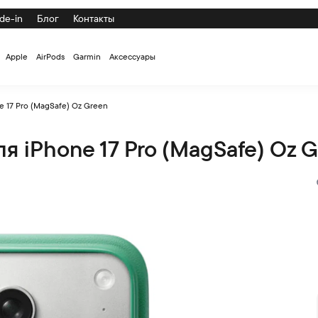
de-in
Блог
Контакты
Apple
AirPods
Garmin
Аксессуары
 17 Pro (MagSafe) Oz Green
 iPhone 17 Pro (MagSafe) Oz 
afe) Oz Green по низкой цене с доставкой и самовывозом по