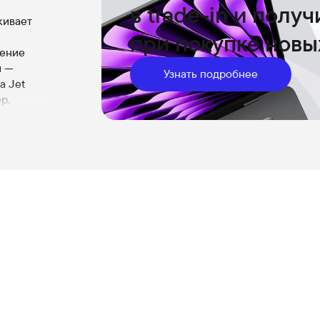
в trade-in и полу
кивает
при покупке новы
щение
и —
Узнать подробнее
а Jet
р.
щность
ударов, не
ает с
 в
ь iPhone
ний.