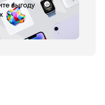
чите выгоду
х