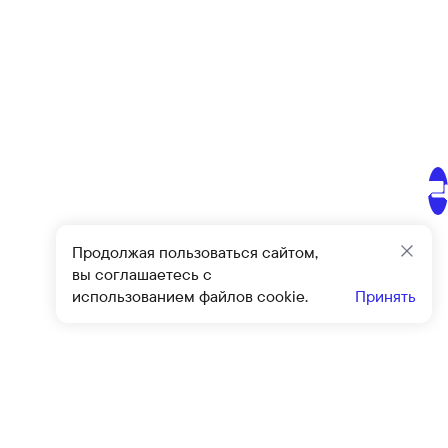
Продолжая пользоваться сайтом,
Закр
вы соглашаетесь с
использованием файлов cookie.
Принять
Подписат
овиями
оферты
и
политики конфиденциальности