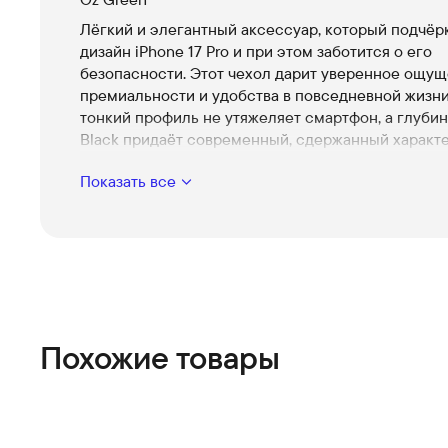
Лёгкий и элегантный аксессуар, который подчёр
дизайн iPhone 17 Pro и при этом заботится о его
безопасности. Этот чехол дарит уверенное ощу
премиальности и удобства в повседневной жизн
тонкий профиль не утяжеляет смартфон, а глубин
Black придаёт современный, сдержанный характе
Тонкий, но надёжный корпус
Показать все
Сбалансированная конструкция сохраняет изя
iPhone 17 Pro и защищает от царапин и мелких 
добавляя объёма.
Магнитная система Snap
Быстрая и стабильная фиксация — чехол работ
магнитными аксессуарами, оставаясь удобным
использовании каждый день.
Похожие товары
Совместимость с беспроводной зарядкой
Не требует снятия чехла: продолжайте заряжат
17 Pro привычным способом без лишних движе
Повыщенная защита блока камер и экрана