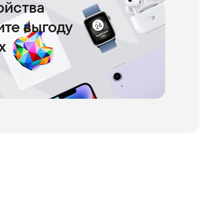
ойства
чите выгоду
х