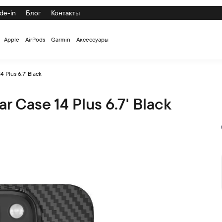
de-in
Блог
Контакты
Apple
AirPods
Garmin
Аксессуары
Plus 6.7' Black
Case 14 Plus 6.7' Black
lack по низкой цене с доставкой и самовывозом по СПб и Росс