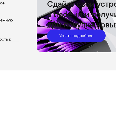
Сдайте свои устр
ное
в trade-in и полу
дежную
при покупке новы
Узнать подробнее
ость к
 делают
агональю
ртам и
яет