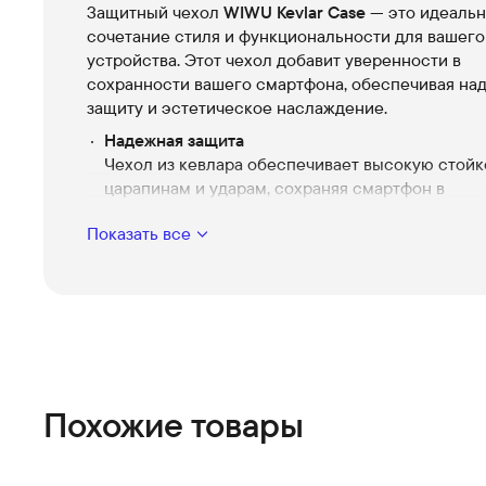
Защитный чехол
WIWU Kevlar Case
— это идеаль
сочетание стиля и функциональности для вашего
устройства. Этот чехол добавит уверенности в
сохранности вашего смартфона, обеспечивая на
защиту и эстетическое наслаждение.
Надежная защита
Чехол из кевлара обеспечивает высокую стойк
царапинам и ударам, сохраняя смартфон в
превосходном состоянии.
Показать все
Современный дизайн
Привлекательный черный цвет и тонкие линии
ваш аксессуар стильным и легко узнаваемым.
Идеальная совместимость
Разработан специально для iPhone 14 Plus с ди
6.7', обеспечивая точное соответствие всем по
элементам управления.
Похожие товары
Легкость и удобство
Несмотря на высокую прочность, чехол сохран
легкость и удобство, не добавляя веса вашему