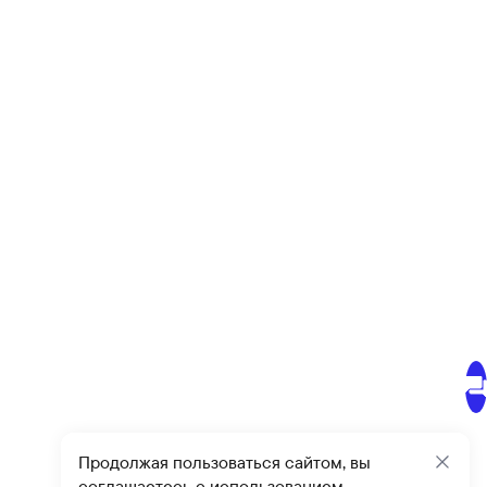
Продолжая пользоваться сайтом, вы
Закр
соглашаетесь с использованием