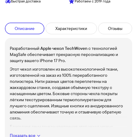
Быстрая доставка
Работаем с 2019 года
Описание
Характеристики
Отзывы
Разработанный
Apple чехол TechWoven
с технологией
MagSafe обеспечивает прекрасную персонализацию и
защиту вашего iPhone 17 Pro.
Этот чехол изготовлен из высокотехнологичной ткани,
изготовленной на заказ из 100% переработанного
полиэстера. Нити разных цветов переплетены на
жаккардовом станке, создавая объёмную текстуру с
насыщенным цветом. Боковые стороны чехла покрыты
лёгким текстурированным термополиуретаном для
лучшего сцепления. Изящные кнопки из анодированного
алюминия обеспечивают точную и отзывчивую обратную
связь.
Благодаря двум точкам крепления этот чехол можно
надежно прикрепить к ремню Crossbody Strap, что
Показать все