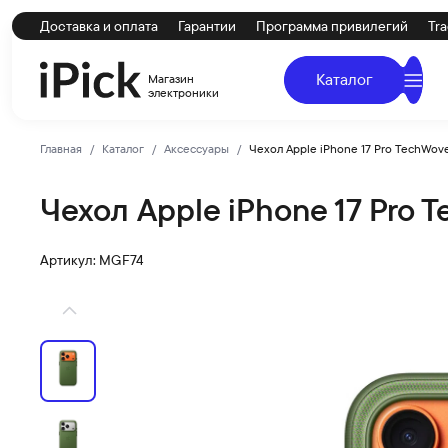
Доставка и оплата
Гарантии
Программа привилегий
Tra
Каталог
Магазин
электроники
Главная
Каталог
Аксессуары
Чехол Apple iPhone 17 Pro TechWov
Чехол Apple iPhone 17 Pro 
Apple
Купить Чехол Apple iPhone 17 Pro TechWoven Case with
Артикул: MGF74