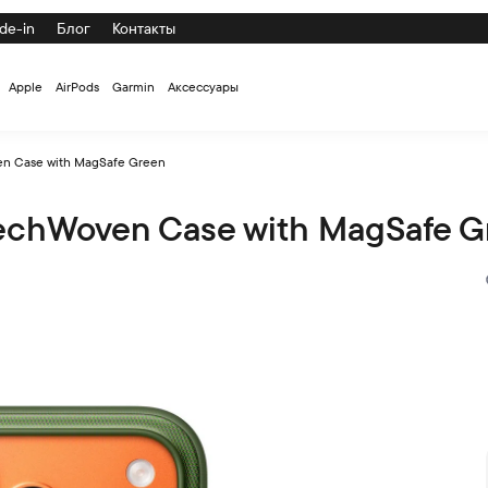
de-in
Блог
Контакты
Apple
AirPods
Garmin
Аксессуары
en Case with MagSafe Green
TechWoven Case with MagSafe G
 MagSafe Green по низкой цене с доставкой и самовывозом по