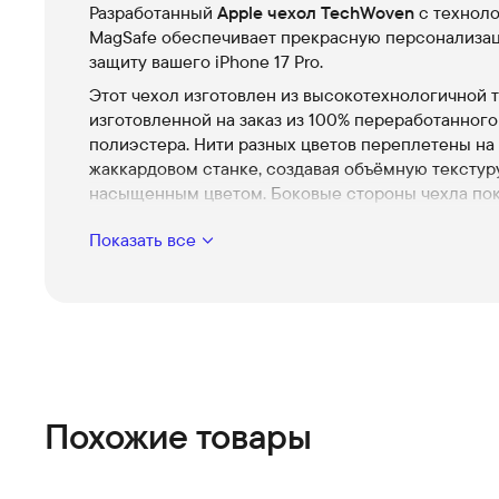
Разработанный
Apple чехол TechWoven
с технол
MagSafe обеспечивает прекрасную персонализа
защиту вашего iPhone 17 Pro.
Этот чехол изготовлен из высокотехнологичной т
изготовленной на заказ из 100% переработанного
полиэстера. Нити разных цветов переплетены на
жаккардовом станке, создавая объёмную текстур
насыщенным цветом. Боковые стороны чехла по
лёгким текстурированным термополиуретаном д
Показать все
лучшего сцепления. Изящные кнопки из анодиро
алюминия обеспечивают точную и отзывчивую о
связь.
Благодаря двум точкам крепления этот чехол мо
надежно прикрепить к ремню Crossbody Strap, чт
позволяет вам носить iPhone, оставляя руки сво
Благодаря встроенным магнитам, идеально сов
Похожие товары
с iPhone 17 Pro, этот чехол обеспечивает надежн
крепление и более быструю беспроводную заря
каждый раз. Когда придёт время зарядить, просто