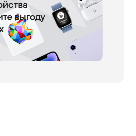
ойства
чите выгоду
х