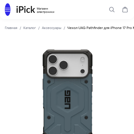
Каталог
Магазин
Поиск
Корз
электроники
Главная
Каталог
Аксессуары
Чехол UAG Pathfinder для iPhone 17 Pro
UAG
Купить Чехол UAG Pathfinder для iPhone 17 Pro Max MagSaf