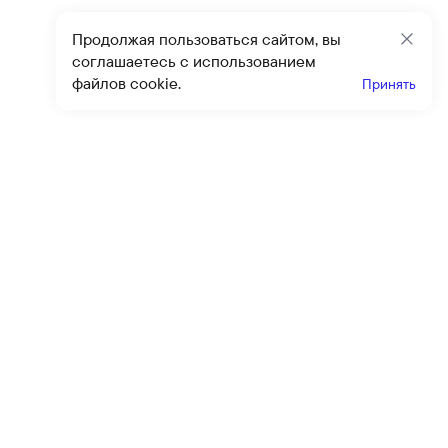
Продолжая пользоваться сайтом, вы
Закр
соглашаетесь с использованием
файлов cookie.
Принять
Получайте эксклюзивные
предложения и скидки
Подпи
Подписываясь на рассылку, вы соглашаетесь с условиями
оферты
и
политики конфиденциальности
Каталог
Помощь