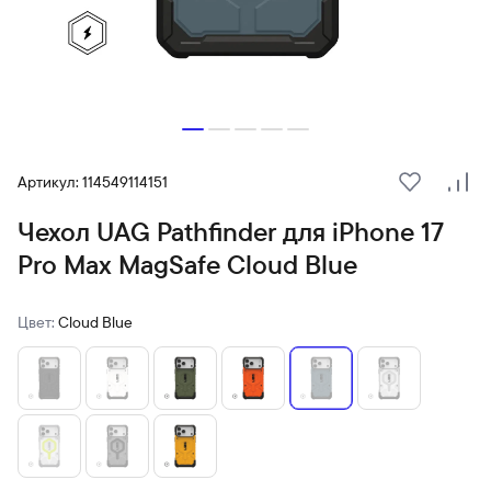
Артикул: 114549114151
В избранн
Сра
Чехол UAG Pathfinder для iPhone 17
Pro Max MagSafe Cloud Blue
Цвет:
Cloud Blue