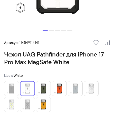
Артикул: 114549114141
В избранн
Сра
Чехол UAG Pathfinder для iPhone 17
Pro Max MagSafe White
Цвет:
White