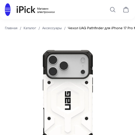
Каталог
Магазин
Поиск
Корз
электроники
Главная
Каталог
Аксессуары
Чехол UAG Pathfinder для iPhone 17 Pro
UAG
Купить Чехол UAG Pathfinder для iPhone 17 Pro Max MagSaf