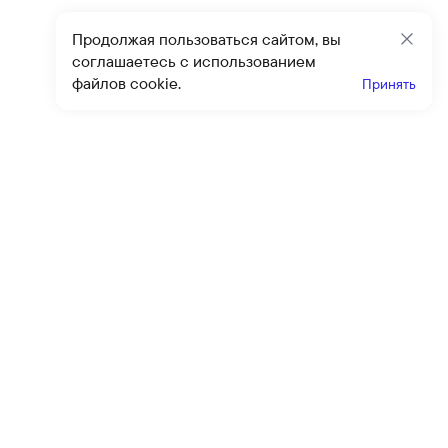
Продолжая пользоваться сайтом, вы
Закр
соглашаетесь с использованием
файлов cookie.
Принять
Получайте эксклюзивные
предложения и скидки
Подпи
Подписываясь на рассылку, вы соглашаетесь с условиями
оферты
и
политики конфиденциальности
Каталог
Помощь