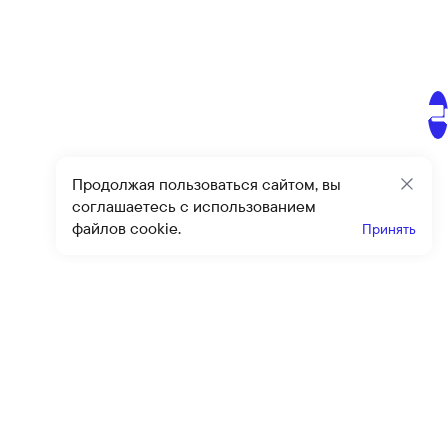
Продолжая пользоваться сайтом, вы
Закр
соглашаетесь с использованием
файлов cookie.
Принять
Получайте эксклюзивные
предложения и скидки
Подпи
Подписываясь на рассылку, вы соглашаетесь с условиями
оферты
и
политики конфиденциальности