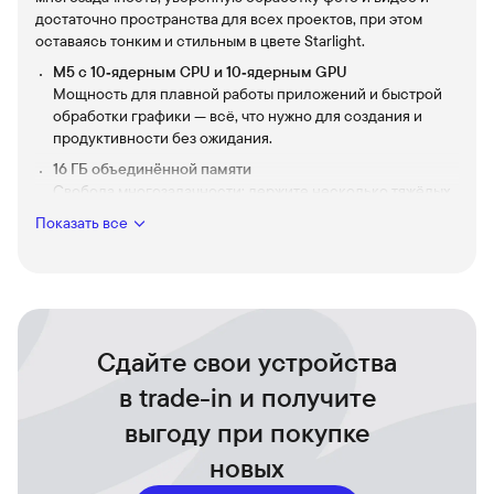
достаточно пространства для всех проектов, при этом
оставаясь тонким и стильным в цвете Starlight.
M5 с 10‑ядерным CPU и 10‑ядерным GPU
Мощность для плавной работы приложений и быстрой
обработки графики — всё, что нужно для создания и
продуктивности без ожидания.
16 ГБ объединённой памяти
Свобода многозадачности: держите несколько тяжёлых
приложений открытыми одновременно без проседания
Показать все
производительности.
512 ГБ SSD
Моментальный доступ к файлам и простор для фото,
видео и проектов — надёжное место для ваших идей и
данных.
Сдайте свои устройства
15‑дюймовый портативный форм‑фактор
Тонкий и лёгкий корпус Starlight удобно брать с собой —
в trade-in и получите
стильный дизайн, который подчёркивает
выгоду при покупке
индивидуальность в дороге и в офисе.
Долгая автономная работа и тихая работа
новых
Свобода творчества в любом месте: продолжайте