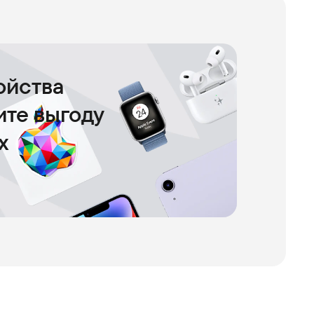
ойства
чите выгоду
х