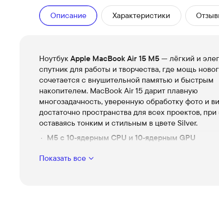
Описание
Характеристики
Отзыв
Ноутбук
Apple MacBook Air 15 M5
— лёгкий и эле
спутник для работы и творчества, где мощь ново
сочетается с внушительной памятью и быстрым
накопителем. MacBook Air 15 дарит плавную
многозадачность, уверенную обработку фото и в
достаточно пространства для всех проектов, при
оставаясь тонким и стильным в цвете Silver.
M5 с 10‑ядерным CPU и 10‑ядерным GPU
Мощность для плавной работы приложений и 
Показать все
обработки графики — всё, что нужно для созда
продуктивности без ожидания.
16 ГБ объединённой памяти
Свобода многозадачности: держите несколько
приложений открытыми одновременно без про
производительности.