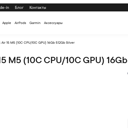
de-in
Блог
Контакты
Apple
AirPods
Garmin
Аксессуары
Air 15 M5 (10C CPU/10C GPU) 16Gb 512Gb Silver
15 M5 (10C CPU/10C GPU) 16Gb 
GPU) 16Gb 512Gb Silver по низкой цене с доставкой и самовыв