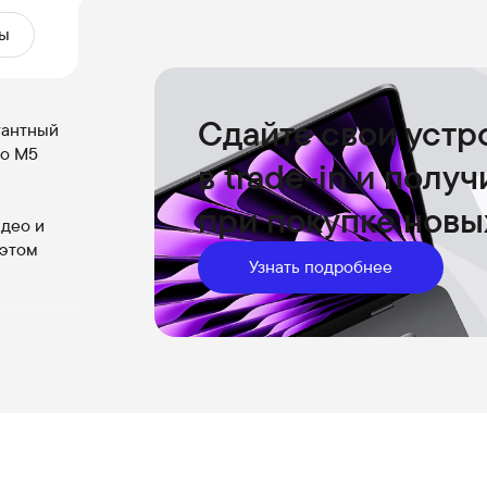
ы
Сдайте свои устр
гантный
го M5
в trade-in и полу
при покупке новы
идео и
 этом
Узнать подробнее
быстрой
ния и
 тяжёлых
седания