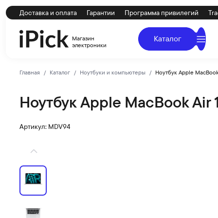
Доставка и оплата
Гарантии
Программа привилегий
Tra
Каталог
Магазин
электроники
Главная
Каталог
Ноутбуки и компьютеры
Ноутбук Apple MacBook 
Ноутбук Apple MacBook Air 
Apple
Купить Ноутбук Apple MacBook Air 15 M5 (10C CPU/10C 
Артикул: MDV94