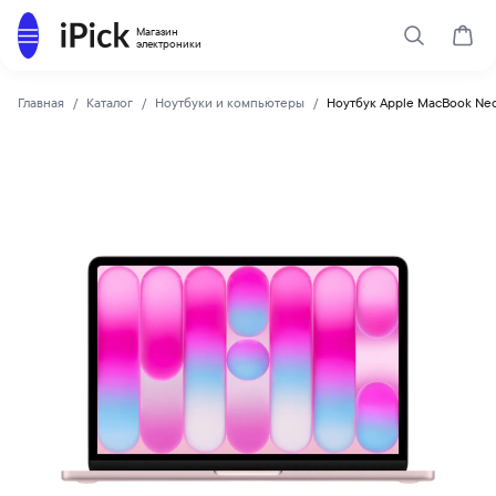
Каталог
Магазин
Поиск
Корз
электроники
Главная
Каталог
Ноутбуки и компьютеры
Ноутбук Apple MacBook Neo
Apple
Купить Ноутбук Apple MacBook Neo 13 8Gb 256Gb Blush по 