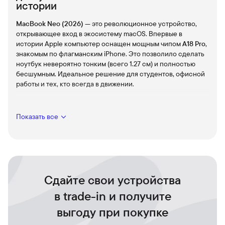
истории
MacBook Neo (2026)
— это революционное устройство,
открывающее вход в экосистему macOS. Впервые в
истории Apple компьютер оснащен мощным чипом
A18 Pro
,
знакомым по флагманским iPhone. Это позволило сделать
ноутбук невероятно тонким (всего 1.27 см) и полностью
бесшумным. Идеальное решение для студентов, офисной
работы и тех, кто всегда в движении.
Ключевые особенности:
Показать все
Чип A18 Pro:
6-ядерный процессор с аппаратной
поддержкой трассировки лучей и 16-ядерным Neural
Engine для работы с Apple Intelligence.
13-дюймовый дисплей Liquid Retina:
Яркий экран (500
нит) с разрешением 2408x1506 пикселей обеспечивает
Сдайте свои устройства
четкую картинку и сочные цвета.
Дизайн без «челки»:
Традиционный форм-фактор с
в trade-in и получите
тонкими рамками и встроенной камерой FaceTime HD.
выгоду при покупке
Порты и связь:
Один порт USB-C (10 Гбит/с) с