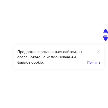
Продолжая пользоваться сайтом, вы
Закр
соглашаетесь с использованием
файлов cookie.
Принять
Получайте эксклюзивные
предложения и скидки
Подпи