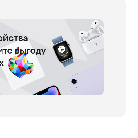
ойства
чите выгоду
х