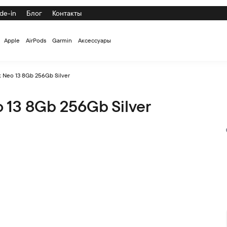
de-in
Блог
Контакты
Apple
AirPods
Garmin
Аксессуары
 Neo 13 8Gb 256Gb Silver
13 8Gb 256Gb Silver
 по низкой цене с доставкой и самовывозом по СПб и России 