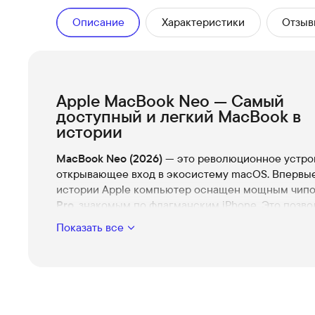
Описание
Характеристики
Отзыв
Apple MacBook Neo — Самый
доступный и легкий MacBook в
истории
MacBook Neo (2026)
— это революционное устро
открывающее вход в экосистему macOS. Впервые
истории Apple компьютер оснащен мощным чип
Pro
, знакомым по флагманским iPhone. Это позв
сделать ноутбук невероятно тонким (всего 1.27 см
Показать все
полностью бесшумным. Идеальное решение для
студентов, офисной работы и тех, кто всегда в д
Ключевые особенности:
Чип A18 Pro:
6-ядерный процессор с аппаратно