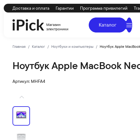
Доставка и оплата
Гарантии
Программа привилегий
Tra
Каталог
Магазин
электроники
Главная
Каталог
Ноутбуки и компьютеры
Ноутбук Apple MacBook
Ноутбук Apple MacBook Neo 
Apple
Купить Ноутбук Apple MacBook Neo 13 8Gb 256Gb Silver
Артикул: MHFA4