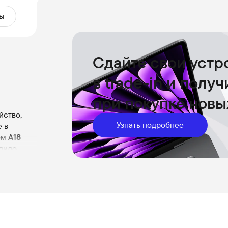
ы
Сдайте свои устр
в trade-in и полу
при покупке новы
йство,
Узнать подробнее
 в
ом
A18
олило
) и
вижении.
й