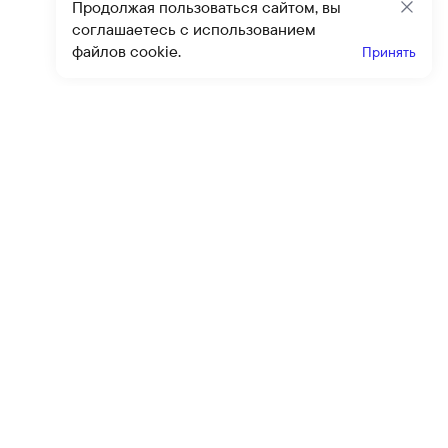
Продолжая пользоваться сайтом, вы
Закр
соглашаетесь с использованием
файлов cookie.
Принять
Получайте эксклюзивные
предложения и скидки
Подпи
Подписываясь на рассылку, вы соглашаетесь с условиями
оферты
и
политики конфиденциальности
Каталог
Помощь
Клиентский сервис