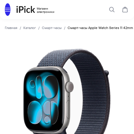
Каталог
Магазин
Поиск
Корз
электроники
Главная
Каталог
Смарт-часы
Смарт-часы Apple Watch Series 11 42mm 
Apple
Купить Смарт-часы Apple Watch Series 11 42mm Space Gray 