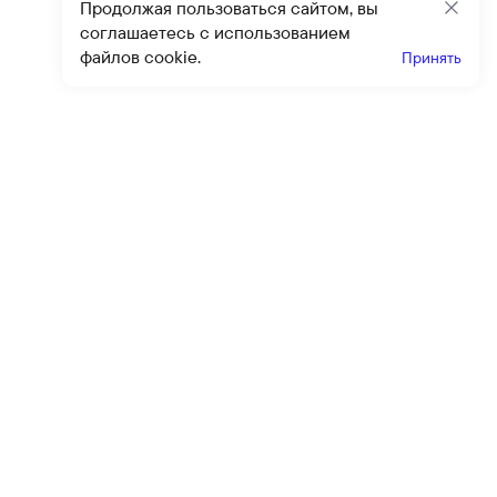
Продолжая пользоваться сайтом, вы
Закр
соглашаетесь с использованием
файлов cookie.
Принять
Получайте эксклюзивные
предложения и скидки
Подпи
Подписываясь на рассылку, вы соглашаетесь с условиями
оферты
и
политики конфиденциальности
Каталог
Помощь
Клиентский сервис