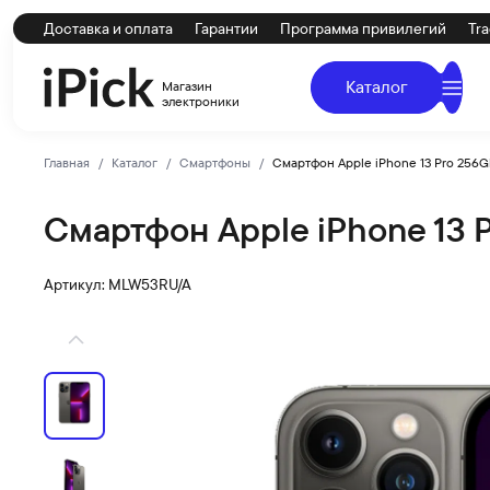
Доставка и оплата
Гарантии
Программа привилегий
Tra
Каталог
Магазин
электроники
Главная
Каталог
Смартфоны
Смартфон Apple iPhone 13 Pro 256G
Смартфон Apple iPhone 13 
Apple
Купить Смартфон Apple iPhone 13 Pro 256Gb RU Graphit
Артикул: MLW53RU/A