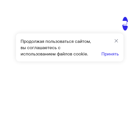
Продолжая пользоваться сайтом,
Закр
вы соглашаетесь с
использованием файлов cookie.
Принять
Подписат
овиями
оферты
и
политики конфиденциальности
Клиентский сервис