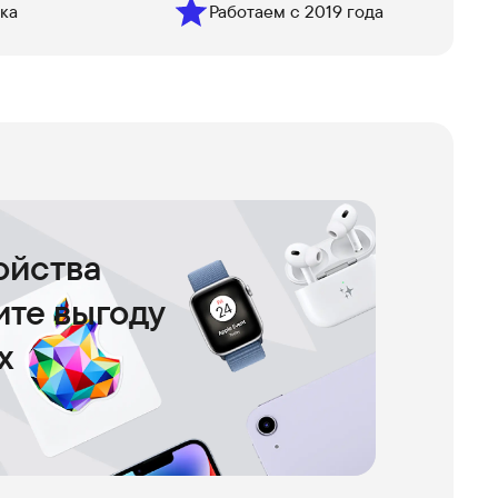
ка
Работаем с 2019 года
ойства
чите выгоду
х