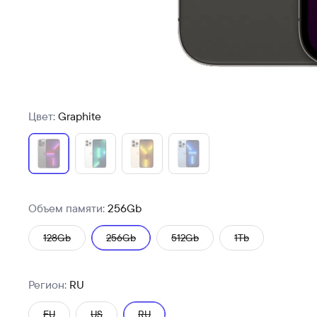
Цвет:
Graphite
Объем памяти:
256Gb
128Gb
256Gb
512Gb
1Tb
Регион:
RU
EU
US
RU