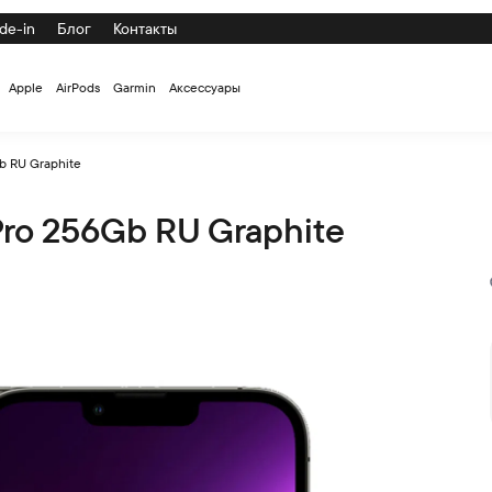
de-in
Блог
Контакты
Apple
AirPods
Garmin
Аксессуары
b RU Graphite
Pro 256Gb RU Graphite
e по низкой цене с доставкой и самовывозом по СПб и России