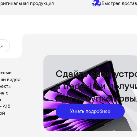
ригинальная продукция
Быстрая достав
ы
Сдайте свои устр
ятные
аши видео
в trade-in и полу
ект».
ие с
при покупке новы
и
- А15
Узнать подробнее
ой