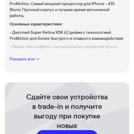
ProMotion. Самый мощный процессор для iPhone - А15
Bionic Прочный корпус и лучшее время автономной
работы.
Основные характеристики:
- Дисплей Super Retina XDR 6,1 дюйма с технологией
ProMotion для более быстрого и плавного взаимодействия
- Режим «Киноэффект» автоматически переводит фокус
между объектами при съёмке видео и создаёт красивый
эффект размытия
Показать все
- Обновлённая система камер Pro 12 Мп (телефото,
широкоугольная и сверхширокоугольная); сканер LiDAR;
диапазон оптического зума 6x; режим макросъёмки;
Фотографические стили, видео в формате ProRes, Smart
HDR 4, Ночной режим, формат Apple ProRAW, съёмка
Сдайте свои устройства
HDR‑видео 4K в стандарте Dolby Vision
в trade-in и получите
- Фронтальная камера TrueDepth 12 Мп: Ночной режим,
съёмка HDR‑видео 4K в стандарте Dolby Vision
выгоду при покупке
- Процессор A15 Bionic
новых
- До 22-х часов воспроизведения видео