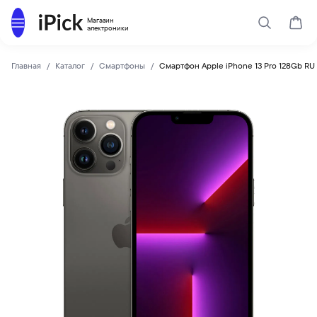
Каталог
Магазин
Поиск
Корз
электроники
Главная
Каталог
Смартфоны
Смартфон Apple iPhone 13 Pro 128Gb RU
Apple
Купить Смартфон Apple iPhone 13 Pro 128Gb RU Graphite по