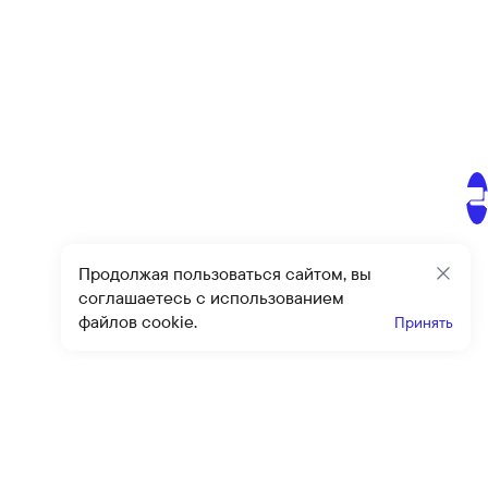
Продолжая пользоваться сайтом, вы
Закр
соглашаетесь с использованием
файлов cookie.
Принять
Получайте эксклюзивные
предложения и скидки
Подпи