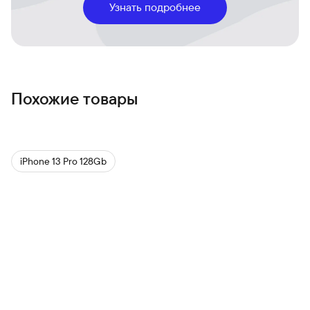
- Панель Ceramic Shield для повышенной прочности
Узнать подробнее
- Надёжная защита от воды (IP68)
- Поддержка аксессуаров MagSafe, которые легко и
надежно крепятся к устройству и обеспечивают более
быструю беспроводную зарядку
Похожие товары
iPhone 13 Pro 128Gb