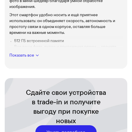
фото в мини‑шедевр благодаря умной обработке
изображения.
Этот смартфон удобно носить и ещё приятнее
использовать: он объединяет скорость, автономность и
простоту связи в одном корпусе, оставляя больше
времени на важные моменты.
512 ГБ встроенной памяти
Все ваши фото, видео и приложения рядом — храните
любимые моменты и большие проекты без
Показать все
компромиссов.
Поддержка eSim
Электронная eSIM для связи где угодно без лишних
хлопот.
Камера студийного уровня
Сдайте свои устройства
Насыщенные портреты и ночные сцены с естественной
передачей цвета и детализацией, которая выделяет
в trade-in и получите
каждый кадр.
выгоду при покупке
Большой OLED‑экран XL
Яркие цвета и плавность анимации делают просмотр
новых
видео, игры и чтение комфортными и захватывающими.
Узнать подробнее