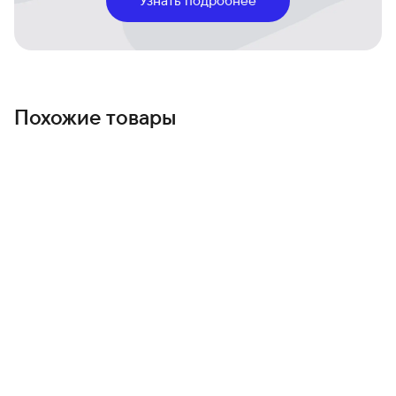
Долгая автономность и быстрая зарядка
Зарядка возвращает вас в ритм дня быстро — меньше
переживаний о розетке, больше времени на
впечатления.
Чистый Android и регулярные обновления
Интуитивный интерфейс и новые функции, которые
Похожие товары
сохраняют устройство актуальным год за годом.