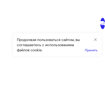
Продолжая пользоваться сайтом, вы
Закр
соглашаетесь с использованием
файлов cookie.
Принять
Получайте эксклюзивные
предложения и скидки
Подпи
Подписываясь на рассылку, вы соглашаетесь с условиями
оферты
и
политики конфиденциальности