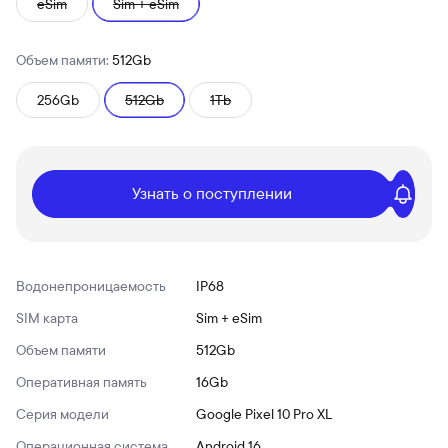
eSim
Sim + eSim
Объем памяти:
512Gb
256Gb
512Gb
1Tb
Узнать о поступлении
Водонепроницаемость
IP68
SIM карта
Sim + eSim
Объем памяти
512Gb
Оперативная память
16Gb
Серия модели
Google Pixel 10 Pro XL
Операционная система
Android 16