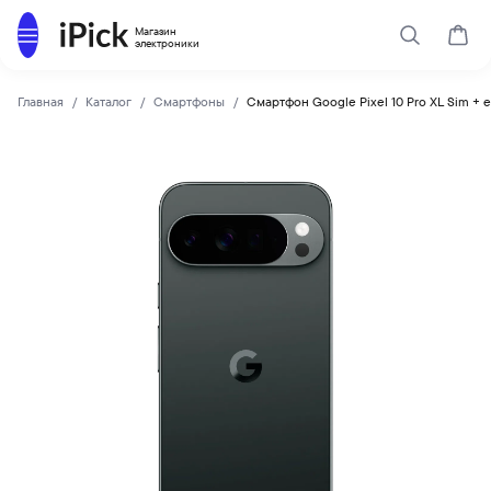
Каталог
Магазин
Поиск
Корз
электроники
Главная
Каталог
Смартфоны
Смартфон Google Pixel 10 Pro XL Sim + 
Google
Купить Смартфон Google Pixel 10 Pro XL Sim + eSim 512Gb 