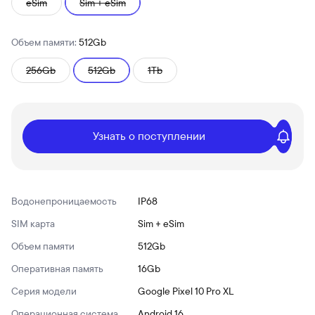
eSim
Sim + eSim
Объем памяти:
512Gb
256Gb
512Gb
1Tb
Узнать о поступлении
Водонепроницаемость
IP68
SIM карта
Sim + eSim
Объем памяти
512Gb
Оперативная память
16Gb
Серия модели
Google Pixel 10 Pro XL
Операционная система
Android 16