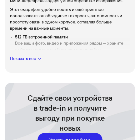
мини‑шедевр благодаря умной обработке изображения.
Этот смартфон удобно носить и ещё приятнее
использовать: он объединяет скорость, автономность и
простоту связи в одном корпусе, оставляя больше
времени на важные моменты.
512 ГБ встроенной памяти
Все ваши фото, видео и приложения рядом — храните
любимые моменты и большие проекты без
компромиссов.
Показать все
Sim + eSim
Гибкость для путешествий и работы: две линии
одновременно, без лишней суеты с картами и
адаптерами.
Камера студийного уровня
Сдайте свои устройства
Насыщенные портреты и ночные сцены с естественной
передачей цвета и детализацией, которая выделяет
в trade-in и получите
каждый кадр.
выгоду при покупке
Большой OLED‑экран XL
Яркие цвета и плавность анимации делают просмотр
новых
видео, игры и чтение комфортными и захватывающими.
Узнать подробнее