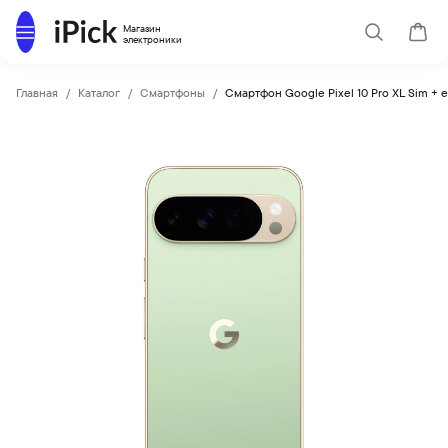
Каталог
Магазин
Поиск
Корз
электроники
Главная
Каталог
Смартфоны
Смартфон Google Pixel 10 Pro XL Sim + 
Google
Купить Смартфон Google Pixel 10 Pro XL Sim + eSim 512Gb 