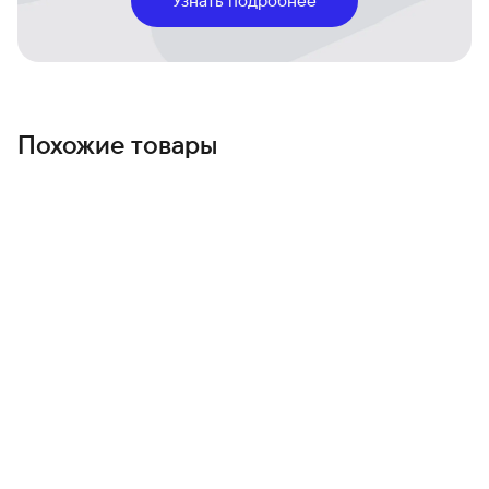
Долгая автономность и быстрая зарядка
Зарядка возвращает вас в ритм дня быстро — меньше
переживаний о розетке, больше времени на
впечатления.
Чистый Android и регулярные обновления
Интуитивный интерфейс и новые функции, которые
Похожие товары
сохраняют устройство актуальным год за годом.