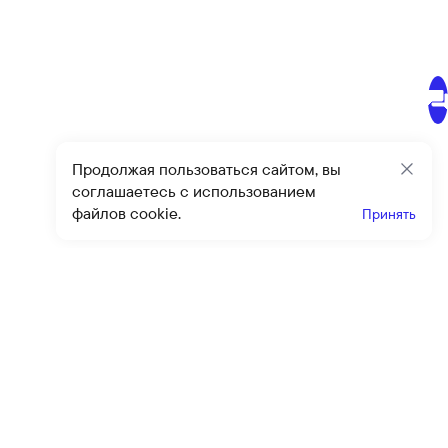
Продолжая пользоваться сайтом, вы
Закр
соглашаетесь с использованием
файлов cookie.
Принять
Получайте эксклюзивные
предложения и скидки
Подпи
Подписываясь на рассылку, вы соглашаетесь с условиями
оферты
и
политики конфиденциальности