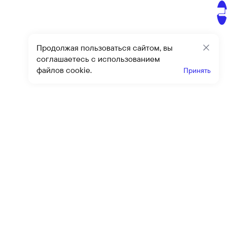
Продолжая пользоваться сайтом, вы
Закр
соглашаетесь с использованием
файлов cookie.
Принять
Получайте эксклюзивные
предложения и скидки
Подпи
Подписываясь на рассылку, вы соглашаетесь с условиями
оферты
и
политики конфиденциальности
Каталог