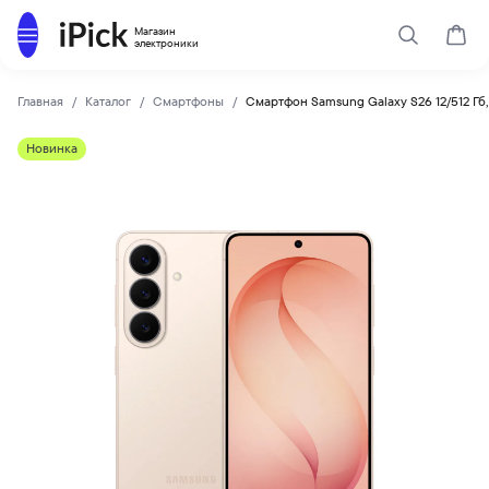
Каталог
Магазин
Поиск
Корз
электроники
Главная
Каталог
Смартфоны
Смартфон Samsung Galaxy S26 12/512 Гб,
SAMSUNG
Купить Смартфон Samsung Galaxy S26 12/512 Гб, Pinkgold (
Новинка