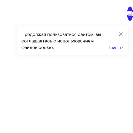
Продолжая пользоваться сайтом, вы
Закр
соглашаетесь с использованием
файлов cookie.
Принять
Получайте эксклюзивные
предложения и скидки
Подпи
Подписываясь на рассылку, вы соглашаетесь с условиями
оферты
и
политики конфиденциальности