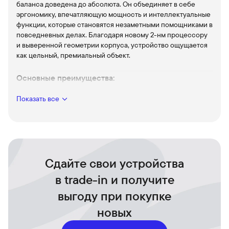
баланса доведена до абсолюта. Он объединяет в себе
эргономику, впечатляющую мощность и интеллектуальные
функции, которые становятся незаметными помощниками в
повседневных делах. Благодаря новому 2-нм процессору
и выверенной геометрии корпуса, устройство ощущается
как цельный, премиальный объект.
Основные преимущества:
Процессор Exynos 2600:
Первый массовый чип на
2-нм
Показать все
техпроцессе
. Это гарантия стабильной работы без
перегрева и резких скачков скорости даже в самых
требовательных играх и при обработке видео.
Дисплей Dynamic AMOLED 2X:
6,7-дюймовый экран с
разрешением
QHD+
и адаптивной частотой 120 Гц.
Сдайте свои устройства
Идеальная четкость и плавная прокрутка для любого
контента.
в trade-in и получите
Интеллектуальная камера:
Тройная система с основным
выгоду при покупке
модулем
50 Мп
, телеобъективом с 3-кратным
оптическим зумом и ультраширокоугольной линзой.
новых
Улучшенный ночной режим на базе AI делает снимки
чистыми и детализированными даже в полной темноте.