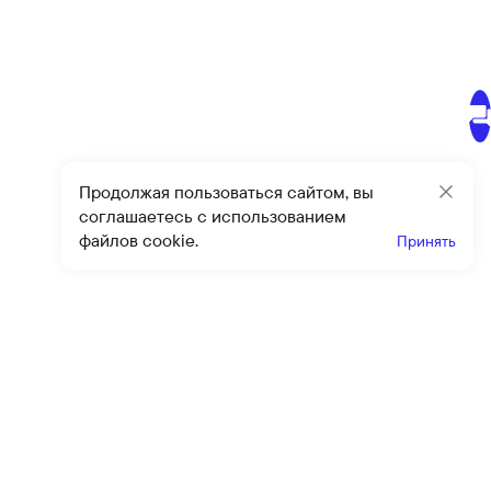
Продолжая пользоваться сайтом, вы
Закр
соглашаетесь с использованием
файлов cookie.
Принять
Получайте эксклюзивные
предложения и скидки
Подпи
Подписываясь на рассылку, вы соглашаетесь с условиями
оферты
и
политики конфиденциальности