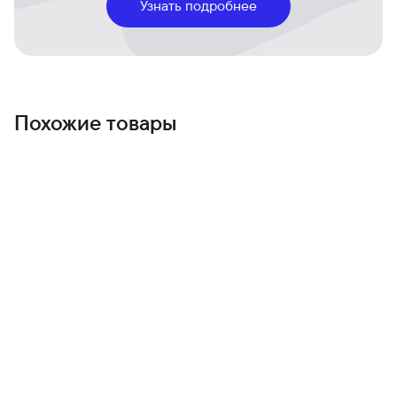
Узнать подробнее
Galaxy AI:
Умный поиск по устройству, мгновенный
перевод и адаптивный интерфейс
One UI 8.5
, который
подстраивается под ваши привычки.
Автономность и зарядка:
Аккумулятор емкостью
4900
мА·ч
обеспечивает уверенную работу в течение всего
Похожие товары
дня, а поддержка супербыстрой зарядки позволяет
мгновенно вернуться в строй.