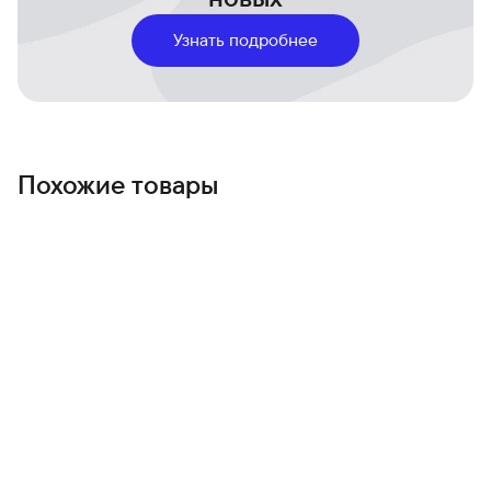
Улучшенный ночной режим на базе AI делает снимки
чистыми и детализированными даже в полной темноте.
Узнать подробнее
Galaxy AI:
Умный поиск по устройству, мгновенный
перевод и адаптивный интерфейс
One UI 8.5
, который
подстраивается под ваши привычки.
Автономность и зарядка:
Аккумулятор емкостью
4900
мА·ч
обеспечивает уверенную работу в течение всего
Похожие товары
дня, а поддержка супербыстрой зарядки позволяет
мгновенно вернуться в строй.