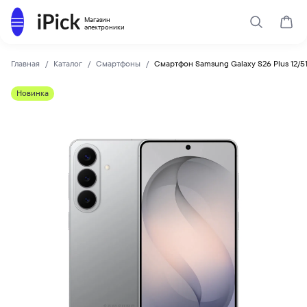
Каталог
Магазин
Поиск
Корз
электроники
Главная
Каталог
Смартфоны
Смартфон Samsung Galaxy S26 Plus 12/51
SAMSUNG
Купить Смартфон Samsung Galaxy S26 Plus 12/512 Гб, Silve
Новинка