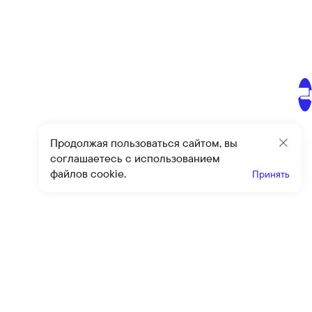
Продолжая пользоваться сайтом, вы
Закр
соглашаетесь с использованием
файлов cookie.
Принять
Получайте эксклюзивные
предложения и скидки
Подпи