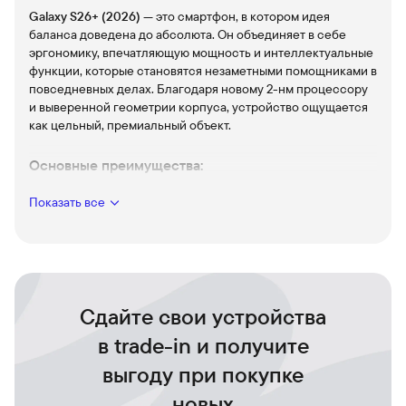
Galaxy S26+ (2026)
— это смартфон, в котором идея
баланса доведена до абсолюта. Он объединяет в себе
эргономику, впечатляющую мощность и интеллектуальные
функции, которые становятся незаметными помощниками в
повседневных делах. Благодаря новому 2-нм процессору
и выверенной геометрии корпуса, устройство ощущается
как цельный, премиальный объект.
Основные преимущества:
Процессор Exynos 2600:
Первый массовый чип на
2-нм
Показать все
техпроцессе
. Это гарантия стабильной работы без
перегрева и резких скачков скорости даже в самых
требовательных играх и при обработке видео.
Дисплей Dynamic AMOLED 2X:
6,7-дюймовый экран с
разрешением
QHD+
и адаптивной частотой 120 Гц.
Сдайте свои устройства
Идеальная четкость и плавная прокрутка для любого
контента.
в trade-in и получите
Интеллектуальная камера:
Тройная система с основным
выгоду при покупке
модулем
50 Мп
, телеобъективом с 3-кратным
оптическим зумом и ультраширокоугольной линзой.
новых