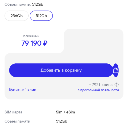
Объем памяти:
512Gb
256Gb
512Gb
Наличными
79 190 ₽
Добавить в корзину
+ 792 i-коина
Купить в 1 клик
c программой лояльности
SIM карта
Sim + eSim
Объем памяти
512Gb