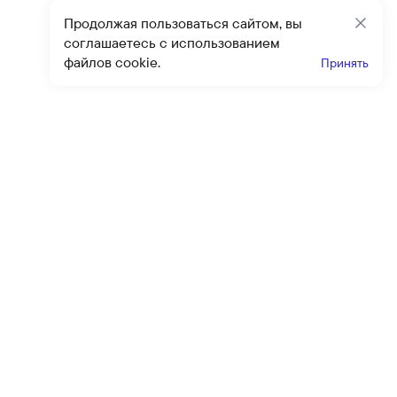
Продолжая пользоваться сайтом, вы
Закр
соглашаетесь с использованием
файлов cookie.
Принять
Получайте эксклюзивные
предложения и скидки
Подпи
Подписываясь на рассылку, вы соглашаетесь с условиями
оферты
и
политики конфиденциальности
Каталог
Помощь
Клиентский сервис