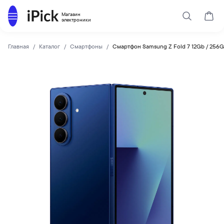
Каталог
Магазин
Поиск
Корз
электроники
Главная
Каталог
Смартфоны
Смартфон Samsung Z Fold 7 12Gb / 256
SAMSUNG
Купить Смартфон Samsung Z Fold 7 12Gb / 256Gb Blue Shad