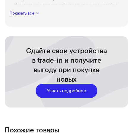
Невероятная скорость работы и многозадачность без
единого замедления.
Показать все
Ёмкость 256Gb
Вместите всё важное на стильном устройстве без
компромиссов.
Элегантный дизайн в Blue Shadow
Подчеркните свой стиль и выделяйтесь в любой
Сдайте свои устройства
ситуации.
Позвольте себе больше вместе с Samsung Z Fold 7 и
в trade-in и получите
никогда не соглашайтесь на меньшее.
выгоду при покупке
новых
Узнать подробнее
Похожие товары