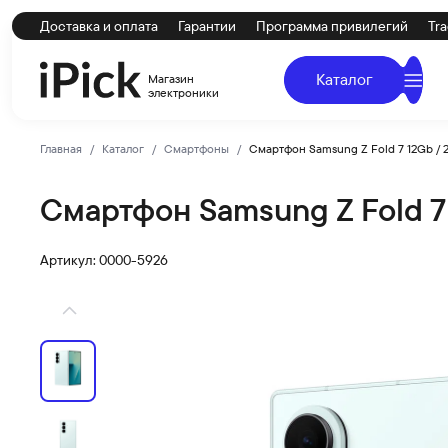
Доставка и оплата
Гарантии
Программа привилегий
Tra
Каталог
Магазин
электроники
Главная
Каталог
Смартфоны
Смартфон Samsung Z Fold 7 12Gb / 
Смартфон Samsung Z Fold 7
SAMSUNG
Купить Смартфон Samsung Z Fold 7 12Gb / 256Gb Mint п
Артикул: 0000-5926