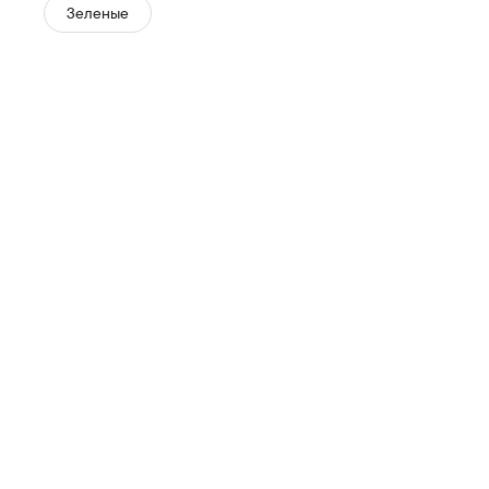
никогда не соглашайтесь на меньшее.
Зеленые