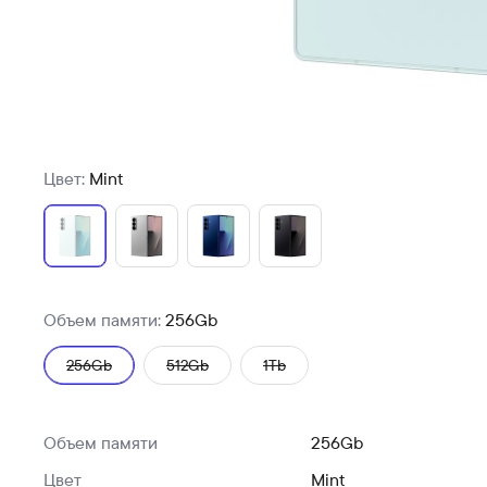
Цвет:
Mint
Объем памяти:
256Gb
256Gb
512Gb
1Tb
Объем памяти
256Gb
Цвет
Mint