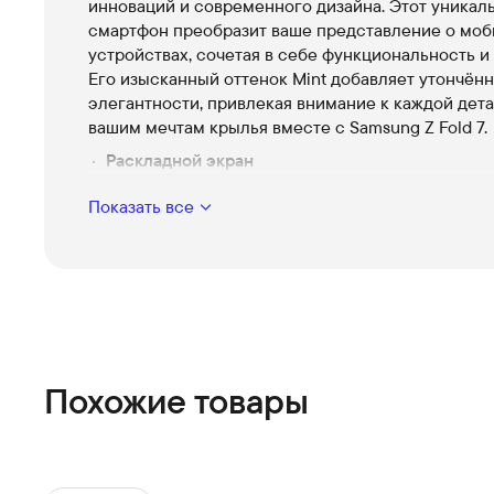
инноваций и современного дизайна. Этот уникал
смартфон преобразит ваше представление о мо
устройствах, сочетая в себе функциональность и 
Его изысканный оттенок Mint добавляет утончён
элегантности, привлекая внимание к каждой дета
вашим мечтам крылья вместе с Samsung Z Fold 7.
Раскладной экран
Ощутите свободу с большим экраном, которы
Показать все
сложить, чтобы носить с собой в любом карман
Мощность 12Gb оперативной памяти
Невероятная скорость работы и многозадачнос
единого замедления.
Ёмкость 256Gb
Вместите всё важное на стильном устройстве 
компромиссов.
Похожие товары
Элегантный дизайн в цвете Mint
Подчеркните свой стиль и выделяйтесь в любо
ситуации.
Позвольте себе больше вместе с Samsung Z Fold 