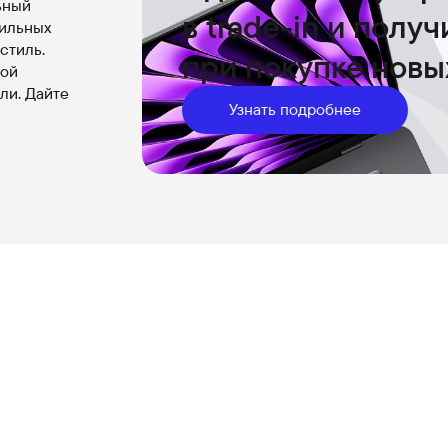
ьный
в trade-in и полу
бильных
стиль.
при покупке новы
ной
ли. Дайте
Узнать подробнее
й можно
е.
ть без
без
й
7 и