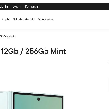
de-in
Блог
Контакты
Apple
AirPods
Garmin
Аксессуары
256Gb Mint
 12Gb / 256Gb Mint
о низкой цене с доставкой и самовывозом по СПб и России на