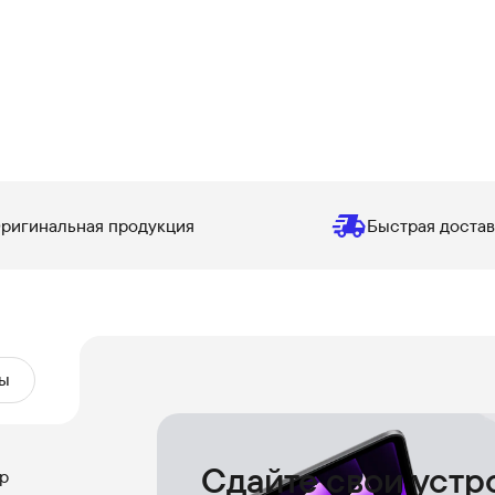
ригинальная продукция
Быстрая достав
ы
Сдайте свои устр
р