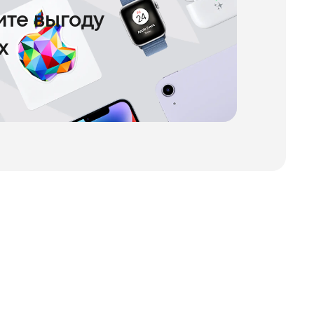
чите выгоду
х